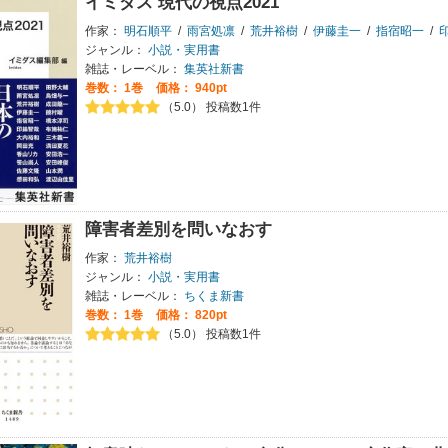
イミダス 現代の視点2021
作家：
明石順平
/
雨宮処凛
/
荒井裕樹
/
伊藤圭一
/
指宿昭一
/
ジャンル：
小説・実用書
雑誌・レーベル：
集英社新書
巻数：
1巻
価格： 940pt
（5.0） 投稿数1件
障害者差別を問いなおす
作家：
荒井裕樹
ジャンル：
小説・実用書
雑誌・レーベル：
ちくま新書
巻数：
1巻
価格： 820pt
（5.0） 投稿数1件