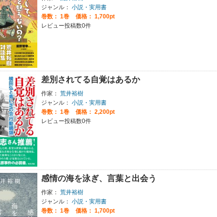
ジャンル：
小説・実用書
巻数：
1巻
価格： 1,700pt
レビュー投稿数0件
差別されてる自覚はあるか
作家：
荒井裕樹
ジャンル：
小説・実用書
巻数：
1巻
価格： 2,200pt
レビュー投稿数0件
感情の海を泳ぎ、言葉と出会う
作家：
荒井裕樹
ジャンル：
小説・実用書
巻数：
1巻
価格： 1,700pt