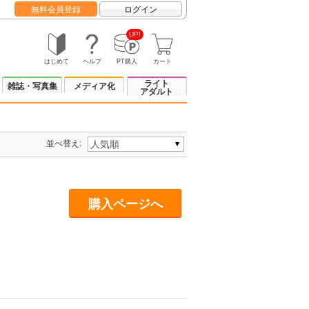
無料会員登録
ログイン
UP!
はじめて
ヘルプ
PT購入
カート
ライト
雑誌・写真集
メディア化
アダルト
並べ替え:
購入ページへ