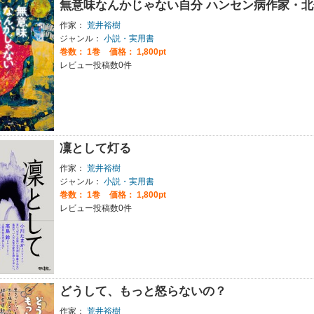
無意味なんかじゃない自分 ハンセン病作家・
作家：
荒井裕樹
ジャンル：
小説・実用書
巻数：
1巻
価格： 1,800pt
レビュー投稿数0件
凜として灯る
作家：
荒井裕樹
ジャンル：
小説・実用書
巻数：
1巻
価格： 1,800pt
レビュー投稿数0件
どうして、もっと怒らないの？
作家：
荒井裕樹