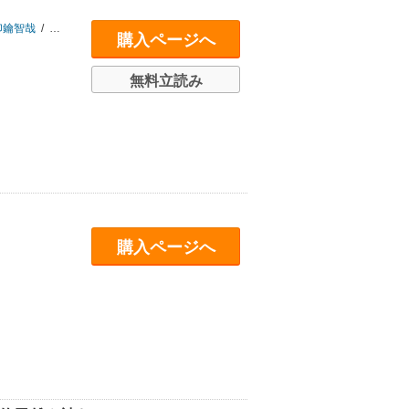
印鑰智哉
/
大内裕和
/
岡田充
/
香山リカ
/
笹山尚人
/
佐藤文隆
/
想田和弘
/
田野
購入ページへ
無料立読み
購入ページへ