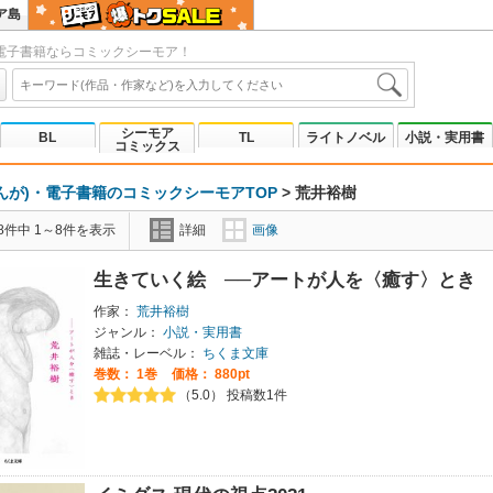
ア島
電子書籍ならコミックシーモア！
シーモア
BL
TL
ライトノベル
小説・実用書
コミックス
んが)・電子書籍のコミックシーモアTOP
>
荒井裕樹
8件中 1～8件を表示
詳細
画像
生きていく絵 ──アートが人を〈癒す〉とき
作家：
荒井裕樹
ジャンル：
小説・実用書
雑誌・レーベル：
ちくま文庫
巻数：
1巻
価格： 880pt
（5.0） 投稿数1件