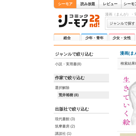
シーモア
読み放題
レビュー
シーモ
漫画（まんが）・
ジャンルで探す
総合
少年・青年
少女・女性
漫画(ま
ジャンルで絞り込む
検索結果
小説・実用書(8)
作家で絞り込む
選択解除
荒井裕樹 (8)
出版社で絞り込む
現代書館 (3)
筑摩書房 (2)
講談社 (1)