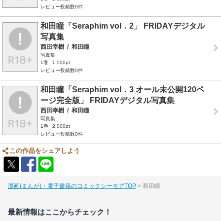
レビュー投稿数0件
和田瞳「Seraphim vol．2」 FRIDAYデジタル
写真集
西田幸樹
/
和田瞳
写真集
1巻
1,500pt
レビュー投稿数0件
和田瞳「Seraphim vol．3 オール未公開120ペ
ージ完全版」 FRIDAYデジタル写真集
西田幸樹
/
和田瞳
写真集
1巻
2,000pt
レビュー投稿数0件
この作品をシェアしよう
漫画(まんが)・電子書籍のコミックシーモアTOP
和田瞳
最新情報はここからチェック！