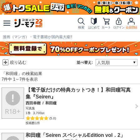
検索
はじめて
カート
ログイン
会員登録
漫画（マンガ）・電子書籍が国内最大級!!
絞り込む
並べ替え:
「和田瞳」の検索結果
7件中 1～7件を表示
【電子版だけの特典カットつき！】和田瞳写真
集『Seiren』
西田幸樹
/
和田瞳
写真集
1巻
3,700pt
(5.0)
投稿数1件
和田瞳「Seiren スペシャルEdition vol．2」