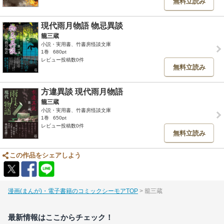
無料立読み
現代雨月物語 物忌異談
籠三蔵
小説・実用書、竹書房怪談文庫
1巻
680pt
レビュー投稿数0件
無料立読み
方違異談 現代雨月物語
籠三蔵
小説・実用書、竹書房怪談文庫
1巻
650pt
レビュー投稿数0件
無料立読み
この作品をシェアしよう
漫画(まんが)・電子書籍のコミックシーモアTOP
籠三蔵
最新情報はここからチェック！