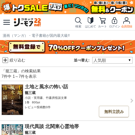
検索
はじめて
カート
ログイン
会員登録
漫画（マンガ）・電子書籍が国内最大級!!
絞り込む
並べ替え:
「籠三蔵」の検索結果
7件中 1～7件を表示
土地と風水の怖い話
籠三蔵
小説・実用書、竹書房怪談文庫
1巻
800pt
レビュー投稿数0件
無料立読み
現代異談 北関東心霊地帯
籠三蔵