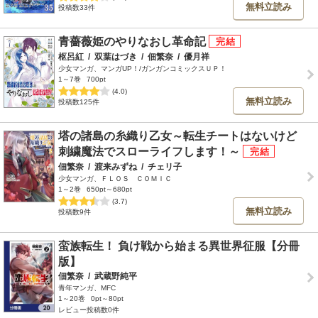
無料立読み
投稿数33件
青薔薇姫のやりなおし革命記
枢呂紅
/
双葉はづき
/
佃繁奈
/
優月祥
少女マンガ、マンガUP！/ガンガンコミックスＵＰ！
1～7巻
700pt
(4.0)
無料立読み
投稿数125件
塔の諸島の糸織り乙女～転生チートはないけど
刺繍魔法でスローライフします！～
佃繁奈
/
渡来みずね
/
チェリ子
少女マンガ、ＦＬＯＳ ＣＯＭＩＣ
1～2巻
650pt～680pt
(3.7)
無料立読み
投稿数9件
蛮族転生！ 負け戦から始まる異世界征服【分冊
版】
佃繁奈
/
武蔵野純平
青年マンガ、MFC
1～20巻
0pt～80pt
レビュー投稿数0件