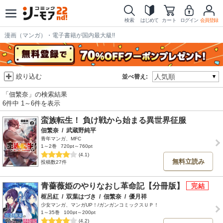
検索
はじめて
カート
ログイン
会員登録
漫画（マンガ）・電子書籍が国内最大級!!
絞り込む
並べ替え:
「佃繁奈」の検索結果
6件中 1～6件を表示
蛮族転生！ 負け戦から始まる異世界征服
佃繁奈
/
武蔵野純平
青年マンガ、MFC
1～2巻
720pt～760pt
(4.1)
無料立読み
投稿数27件
青薔薇姫のやりなおし革命記【分冊版】
枢呂紅
/
双葉はづき
/
佃繁奈
/
優月祥
少女マンガ、マンガUP！/ガンガンコミックスＵＰ！
1～35巻
100pt～200pt
(4.2)