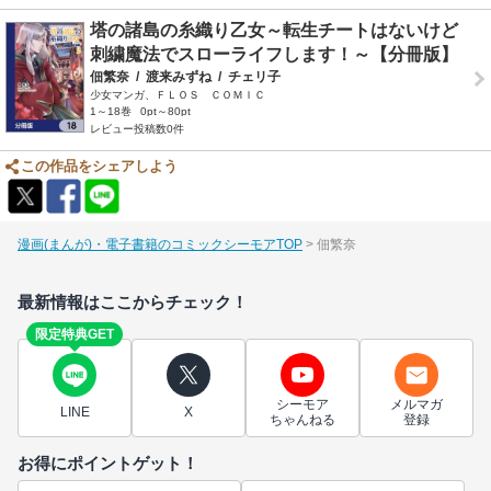
塔の諸島の糸織り乙女～転生チートはないけど
刺繍魔法でスローライフします！～【分冊版】
佃繁奈
/
渡来みずね
/
チェリ子
少女マンガ、ＦＬＯＳ ＣＯＭＩＣ
1～18巻
0pt～80pt
レビュー投稿数0件
この作品をシェアしよう
漫画(まんが)・電子書籍のコミックシーモアTOP
佃繁奈
最新情報はここからチェック！
限定特典GET
シーモア
メルマガ
LINE
X
ちゃんねる
登録
お得にポイントゲット！