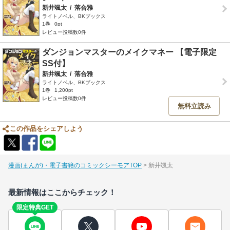
新井颯太
/
落合雅
ライトノベル、BKブックス
1巻
0pt
レビュー投稿数0件
ダンジョンマスターのメイクマネー 【電子限定
SS付】
新井颯太
/
落合雅
ライトノベル、BKブックス
1巻
1,200pt
レビュー投稿数0件
無料立読み
この作品をシェアしよう
漫画(まんが)・電子書籍のコミックシーモアTOP
新井颯太
最新情報はここからチェック！
限定特典GET