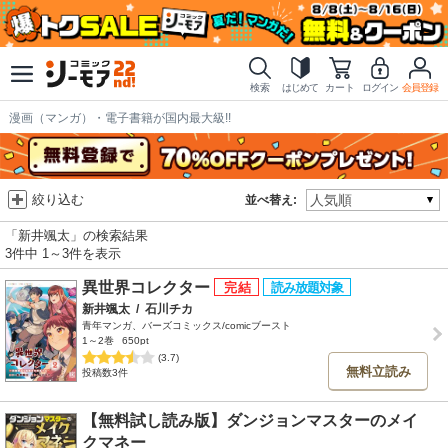
検索
はじめて
カート
ログイン
会員登録
漫画（マンガ）・電子書籍が国内最大級!!
絞り込む
並べ替え:
「新井颯太」の検索結果
3件中 1～3件を表示
異世界コレクター
新井颯太
/
石川チカ
青年マンガ、バーズコミックス/comicブースト
1～2巻
650pt
(3.7)
無料立読み
投稿数3件
【無料試し読み版】ダンジョンマスターのメイ
クマネー