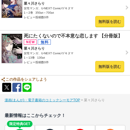
菜々川さらり
女性マンガ、U-NEXT Comic/ゲキヌマ
1～2巻
350pt～700pt
レビュー投稿数0件
無料版を読む
死にたくないので不本意な恋します 【分冊版】
菜々川さらり
女性マンガ、U-NEXT Comic/ゲキヌマ
1～13巻
130pt
レビュー投稿数0件
無料版を読む
この作品をシェアしよう
漫画(まんが)・電子書籍のコミックシーモアTOP
菜々川さらり
最新情報はここからチェック！
限定特典GET