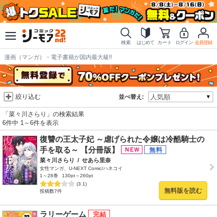
検索
はじめて
カート
ログイン
会員登録
漫画（マンガ）・電子書籍が国内最大級!!
絞り込む
並べ替え:
「菜々川さらり」の検索結果
6件中 1～6件を表示
復讐の王太子妃 ～虐げられた令嬢は冷酷騎士の
手を取る～ 【分冊版】
菜々川さらり
/
せあら里奈
女性マンガ、U-NEXT Comic/ハネコイ
1～28巻
130pt～260pt
(3.1)
無料版を読む
投稿数7件
ラリーゲーム