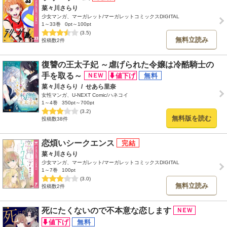
菜々川さらり
少女マンガ、マーガレット/マーガレットコミックスDIGITAL
1～33巻
0pt～100pt
(3.5)
無料立読み
投稿数2件
復讐の王太子妃 ～虐げられた令嬢は冷酷騎士の
手を取る～
菜々川さらり
/
せあら里奈
女性マンガ、U-NEXT Comic/ハネコイ
1～4巻
350pt～700pt
(3.2)
無料版を読む
投稿数38件
恋煩いシークエンス
菜々川さらり
少女マンガ、マーガレット/マーガレットコミックスDIGITAL
1～7巻
100pt
(3.0)
無料立読み
投稿数2件
死にたくないので不本意な恋します