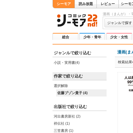
シーモア
読み放題
レビュー
シーモ
漫画（まんが）・
ジャンルで探す
総合
少年・青年
少女・女性
漫画(ま
ジャンルで絞り込む
検索結果
小説・実用書(4)
作家で絞り込む
選択解除
佐藤ブゾン貴子 (4)
出版社で絞り込む
河出書房新社 (2)
祥伝社 (1)
三笠書房 (1)