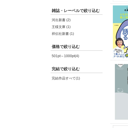
雑誌・レーベルで絞り込む
河出新書 (2)
王様文庫 (1)
祥伝社新書 (1)
価格で絞り込む
501pt～1000pt(4)
完結で絞り込む
完結作品すべて(1)