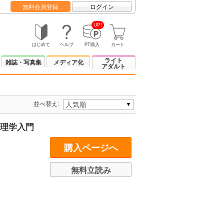
無料会員登録
ログイン
UP!
はじめて
ヘルプ
PT購入
カート
ライト
雑誌・写真集
メディア化
アダルト
並べ替え:
心理学入門
購入ページへ
無料立読み