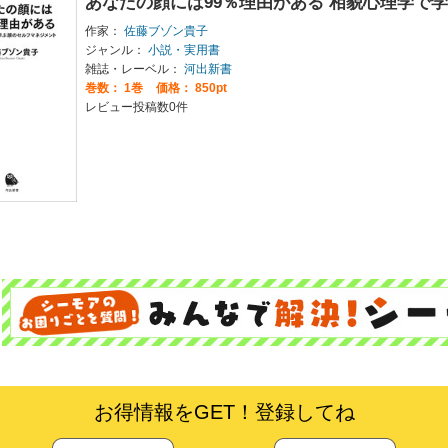
あなたの顔には99％理由がある 相貌心理学で
作家：
佐藤ブゾン貴子
ジャンル：
小説・実用書
雑誌・レーベル：
河出新書
巻数：
1巻
価格： 850pt
レビュー投稿数0件
お得情報をGET！登録してね