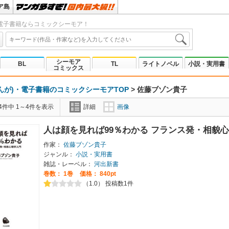
ア島
電子書籍ならコミックシーモア！
シーモア
BL
TL
ライトノベル
小説・実用書
コミックス
んが)・電子書籍のコミックシーモアTOP
>
佐藤ブゾン貴子
4件中 1～4件を表示
詳細
画像
人は顔を見れば99％わかる フランス発・相貌
作家：
佐藤ブゾン貴子
ジャンル：
小説・実用書
雑誌・レーベル：
河出新書
巻数：
1巻
価格： 840pt
（1.0） 投稿数1件