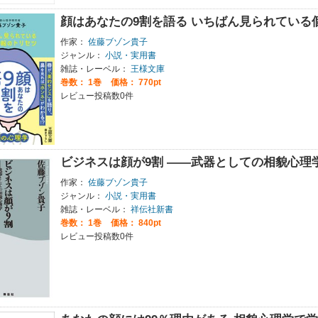
顔はあなたの9割を語る いちばん見られている
作家：
佐藤ブゾン貴子
ジャンル：
小説・実用書
雑誌・レーベル：
王様文庫
巻数：
1巻
価格： 770pt
レビュー投稿数0件
ビジネスは顔が9割 ――武器としての相貌心理
作家：
佐藤ブゾン貴子
ジャンル：
小説・実用書
雑誌・レーベル：
祥伝社新書
巻数：
1巻
価格： 840pt
レビュー投稿数0件