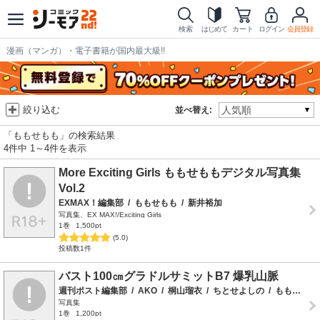
検索
はじめて
カート
ログイン
会員登録
漫画（マンガ）・電子書籍が国内最大級!!
絞り込む
並べ替え:
「ももせもも」の検索結果
4件中 1～4件を表示
More Exciting Girls ももせももデジタル写真集
Vol.2
EXMAX！編集部
/
ももせもも
/
新井裕加
写真集、EX MAX!/Exciting Girls
1巻
1,500pt
(5.0)
投稿数1件
バスト100㎝グラドルサミットB7 爆乳山脈
週刊ポスト編集部
/
AKO
/
桐山瑠衣
/
ちとせよしの
/
ももせもも
写真集
1巻
1,200pt