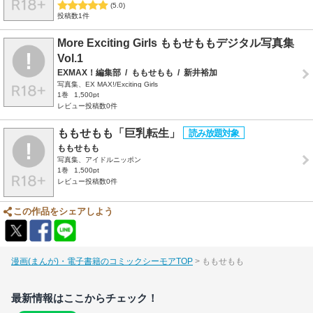
(5.0)
投稿数1件
More Exciting Girls ももせももデジタル写真集
Vol.1
EXMAX！編集部
/
ももせもも
/
新井裕加
写真集、EX MAX!/Exciting Girls
1巻
1,500pt
レビュー投稿数0件
ももせもも「巨乳転生」
ももせもも
写真集、アイドルニッポン
1巻
1,500pt
レビュー投稿数0件
この作品をシェアしよう
漫画(まんが)・電子書籍のコミックシーモアTOP
ももせもも
最新情報はここからチェック！