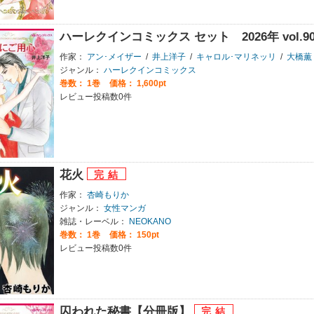
ハーレクインコミックス セット 2026年 vol.9
作家：
アン･メイザー
/
井上洋子
/
キャロル･マリネッリ
/
大橋薫
ジャンル：
ハーレクインコミックス
巻数：
1巻
価格： 1,600pt
レビュー投稿数0件
花火
作家：
杏崎もりか
ジャンル：
女性マンガ
雑誌・レーベル：
NEOKANO
巻数：
1巻
価格： 150pt
レビュー投稿数0件
囚われた秘書【分冊版】