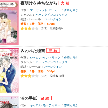
夜明けを待ちながら
作家：
マーガレット･バーカー
/
杏崎もりか
ジャンル：
ハーレクインコミックス
雑誌・レーベル：
ハーレクイン
巻数：
1巻
価格： 500pt
（3.3） 投稿数6件
囚われた秘書
作家：
シャロン･ケンドリック
/
杏崎もりか
ジャンル：
ハーレクインコミックス
雑誌・レーベル：
ハーレクイン
巻数：
1巻
価格： 500pt
（3.2） 投稿数10件
涙の手紙
作家：
キャロル･モーティマー
/
杏崎もりか