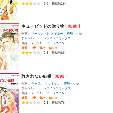
（3.0） 投稿数1件
キューピッドの贈り物
作家：
マーガレット･メイヨー
/
杏崎もりか
ジャンル：
ハーレクインコミックス
雑誌・レーベル：
ハーレクイン
巻数：
1巻
価格： 500pt
（2.8） 投稿数8件
許されない結婚
作家：
キャロル･マリネッリ
/
杏崎もりか
ジャンル：
ハーレクインコミックス
雑誌・レーベル：
ハーレクイン
巻数：
1巻
価格： 500pt
（2.4） 投稿数7件