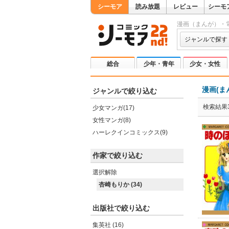
シーモア
読み放題
レビュー
シーモ
漫画（まんが）・
ジャンルで探す
総合
少年・青年
少女・女性
漫画(ま
ジャンルで絞り込む
検索結果3
少女マンガ(17)
女性マンガ(8)
ハーレクインコミックス(9)
作家で絞り込む
選択解除
杏崎もりか (34)
出版社で絞り込む
集英社 (16)