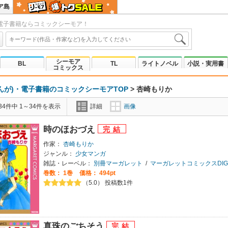
ア島
電子書籍ならコミックシーモア！
シーモア
BL
TL
ライトノベル
小説・実用書
コミックス
んが)・電子書籍のコミックシーモアTOP
>
杏崎もりか
4件中 1～34件を表示
詳細
画像
時のほおづえ
作家：
杏崎もりか
ジャンル：
少女マンガ
雑誌・レーベル：
別冊マーガレット
/
マーガレットコミックスDIGI
巻数：
1巻
価格： 494pt
（5.0） 投稿数1件
真珠のごちそう