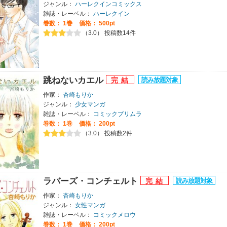
ジャンル：
ハーレクインコミックス
雑誌・レーベル：
ハーレクイン
巻数：
1巻
価格： 500pt
（3.0） 投稿数14件
跳ねないカエル
作家：
杏崎もりか
ジャンル：
少女マンガ
雑誌・レーベル：
コミックプリムラ
巻数：
1巻
価格： 200pt
（3.0） 投稿数2件
ラバーズ・コンチェルト
作家：
杏崎もりか
ジャンル：
女性マンガ
雑誌・レーベル：
コミックメロウ
巻数：
1巻
価格： 200pt