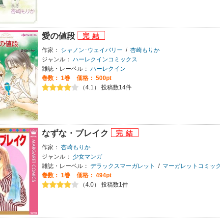
愛の値段
作家：
シャノン･ウェイバリー
/
杏崎もりか
ジャンル：
ハーレクインコミックス
雑誌・レーベル：
ハーレクイン
巻数：
1巻
価格： 500pt
（4.1） 投稿数14件
なずな・ブレイク
作家：
杏崎もりか
ジャンル：
少女マンガ
雑誌・レーベル：
デラックスマーガレット
/
マーガレットコミックス
巻数：
1巻
価格： 494pt
（4.0） 投稿数1件