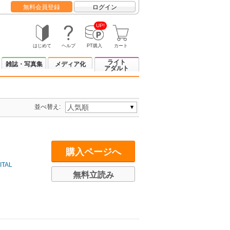
無料会員登録
ログイン
UP!
はじめて
ヘルプ
PT購入
カート
ライト
雑誌・写真集
メディア化
アダルト
並べ替え:
購入ページへ
TAL
無料立読み