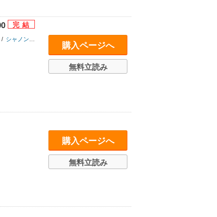
00
/
シャノン･ウェイバリー
/
杏崎もりか
/
ペニー･ジョーダン
/
篠原正美
購入ページへ
無料立読み
購入ページへ
無料立読み