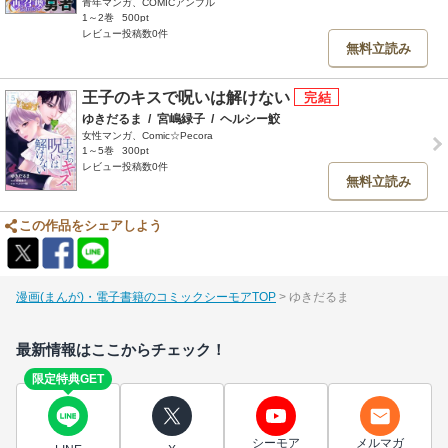
青年マンガ、COMICアンブル
1～2巻
500pt
レビュー投稿数0件
無料立読み
王子のキスで呪いは解けない
ゆきだるま
/
宮嶋緑子
/
ヘルシー鮫
女性マンガ、Comic☆Pecora
1～5巻
300pt
レビュー投稿数0件
無料立読み
この作品をシェアしよう
漫画(まんが)・電子書籍のコミックシーモアTOP
ゆきだるま
最新情報はここからチェック！
限定特典GET
シーモア
メルマガ