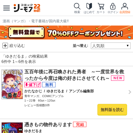
検索
はじめて
カート
ログイン
会員登録
漫画（マンガ）・電子書籍が国内最大級!!
絞り込む
並べ替え:
「ゆきだるま」の検索結果
6件中 1～6件を表示
五百年後に再召喚された勇者 ～一度世界を救
ったから今度は俺の好きにさせてくれ～
かたなかじ
/
ゆきだるま
/
アンブル編集部
青年マンガ、COMICアンブル
1～22巻
60pt～120pt
レビュー投稿数0件
無料版を読む
憑きもの物件あります
ゆきだるま