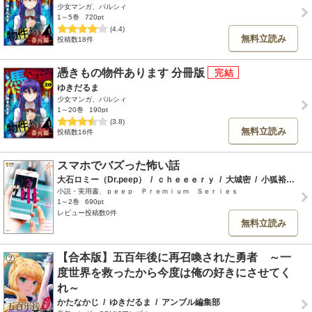
少女マンガ、パルシィ
1～5巻
720pt
(4.4)
無料立読み
投稿数18件
憑きもの物件あります 分冊版
ゆきだるま
少女マンガ、パルシィ
1～20巻
190pt
(3.8)
無料立読み
投稿数16件
スマホでバズった怖い話
大石ロミー（Dr.peep）
/
ｃｈｅｅｅｒｙ
/
大城密
/
小狐裕介
/
小説・実用書、ｐｅｅｐ Ｐｒｅｍｉｕｍ Ｓｅｒｉｅｓ
1～2巻
690pt
レビュー投稿数0件
無料立読み
【合本版】五百年後に再召喚された勇者 ～一
度世界を救ったから今度は俺の好きにさせてく
れ～
かたなかじ
/
ゆきだるま
/
アンブル編集部