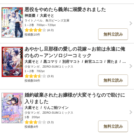
悪役をやめたら義弟に溺愛されました
神楽棗
/
大庭そと
ライトノベル、角川ビーンズ文庫
1～2巻
700pt～720pt
(4.0)
無料立読み
投稿数10件
あやかし旦那様の愛しの花嫁～お前は永遠に俺
のもの～アンソロジーコミック
大庭そと
/
黒コマリ
/
別府マコト
/
鈴宮ユニコ
/
茜たま
/
麻辣ナツ
少女マンガ、ZERO-SUMコミックス
1～2巻
782pt
(3.9)
無料立読み
投稿数59件
婚約破棄されたお嬢様が大変そうなので助けに
入りました
大庭そと
/
りんご飴ツイン
少女マンガ、ZERO-SUMコミックス
1巻
200pt
(3.3)
無料立読み
投稿数4件