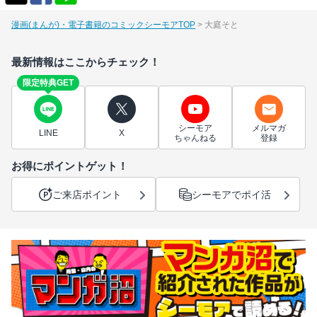
漫画(まんが)・電子書籍のコミックシーモアTOP
大庭そと
最新情報はここからチェック！
限定特典GET
シーモア
メルマガ
LINE
X
ちゃんねる
登録
お得にポイントゲット！
ご来店ポイント
シーモアでポイ活