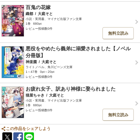
百鬼の花嫁
織都
/
大庭そと
小説・実用書、マイナビ出版ファン文庫
1巻
680pt
レビュー投稿数0件
無料立読み
悪役をやめたら義弟に溺愛されました【ノベル
分冊版】
神楽棗
/
大庭そと
ライトノベル、角川ビーンズ文庫
1～47巻
0pt～20pt
レビュー投稿数0件
お疲れ女子、訳あり神様に娶られました
猫屋ちゃき
/
大庭そと
小説・実用書、マイナビ出版ファン文庫
1巻
680pt
レビュー投稿数0件
無料立読み
この作品をシェアしよう