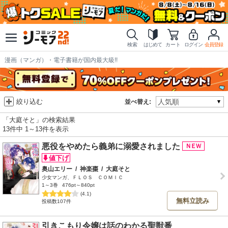
検索
はじめて
カート
ログイン
会員登録
漫画（マンガ）・電子書籍が国内最大級!!
絞り込む
並べ替え:
「大庭そと」の検索結果
13件中 1～13件を表示
悪役をやめたら義弟に溺愛されました
奥山エリー
/
神楽棗
/
大庭そと
少女マンガ、ＦＬＯＳ ＣＯＭＩＣ
1～3巻
476pt～840pt
(4.1)
無料立読み
投稿数107件
引きこもり令嬢は話のわかる聖獣番