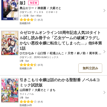
版】
奥山エリー
/
神楽棗
/
大庭そと
少女マンガ、ＦＬＯＳ ＣＯＭＩＣ
1～32巻
0pt～80pt
(4.2)
投稿数5件
☆ゼロサムオンライン10周年記念人気10タイト
ル試し読み冊子☆「乙女ゲームの破滅フラグし
かない悪役令嬢に転生してしまった…」他9本第
1話
ひだかなみ
/
山口悟
/
松浦ぶんこ
/
天壱
/
鈴ノ助
/
尾羊英
/
中村
少女マンガ、ZERO-SUMコミックス
1巻
0pt
(4.5)
無料立読み
投稿数11件
引きこもり令嬢は話のわかる聖獣番 ノベル&コ
ミック試読版
山田桐子
/
大庭そと
/
まち
ライトノベル
1巻
0pt
(4.4)
投稿数14件