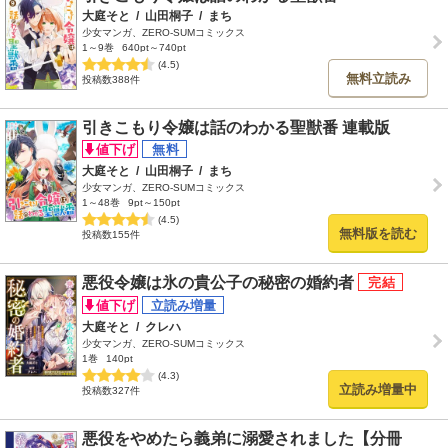
大庭そと
/
山田桐子
/
まち
少女マンガ、ZERO-SUMコミックス
1～9巻
640pt～740pt
(4.5)
無料立読み
投稿数388件
引きこもり令嬢は話のわかる聖獣番 連載版
大庭そと
/
山田桐子
/
まち
少女マンガ、ZERO-SUMコミックス
1～48巻
9pt～150pt
(4.5)
無料版を読む
投稿数155件
悪役令嬢は氷の貴公子の秘密の婚約者
大庭そと
/
クレハ
少女マンガ、ZERO-SUMコミックス
1巻
140pt
(4.3)
立読み増量中
投稿数327件
悪役をやめたら義弟に溺愛されました【分冊