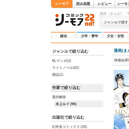
シーモア
読み放題
レビュー
シーモ
漫画（まんが）・
ジャンルで探す
総合
少年・青年
少女・女性
漫画(ま
ジャンルで絞り込む
検索結果9
BLマンガ(3)
ライトノベル(92)
雑誌(1)
作家で絞り込む
選択解除
水上ルイ (96)
出版社で絞り込む
幻冬舎コミックス (28)