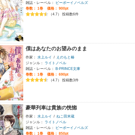
雑誌・レーベル：
ビーボーイノベルズ
巻数：
1巻
価格： 900pt
（4.7） 投稿数6件
僕はあなたのお望みのまま
作家：
水上ルイ
/
えのもと椿
ジャンル：
ライトノベル
雑誌・レーベル：
B-PRINCE文庫
巻数：
1巻
価格： 690pt
（4.7） 投稿数3件
豪華列車は貴族の恍惚
作家：
水上ルイ
/
ねこ田米蔵
ジャンル：
ライトノベル
雑誌・レーベル：
ビーボーイノベルズ
巻数：
1巻
価格： 850pt