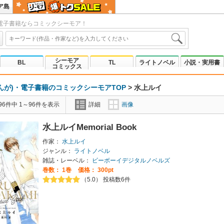
ア島
電子書籍ならコミックシーモア！
シーモア
BL
TL
ライトノベル
小説・実用書
コミックス
んが)・電子書籍のコミックシーモアTOP
>
水上ルイ
6件中 1～96件を表示
詳細
画像
水上ルイMemorial Book
作家：
水上ルイ
ジャンル：
ライトノベル
雑誌・レーベル：
ビーボーイデジタルノベルズ
巻数：
1巻
価格： 300pt
（5.0） 投稿数6件