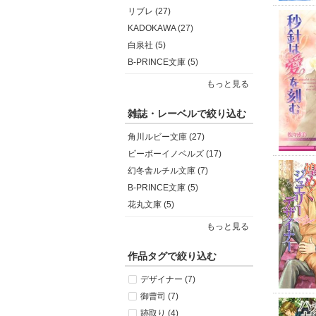
リブレ (27)
KADOKAWA (27)
白泉社 (5)
B-PRINCE文庫 (5)
もっと見る
雑誌・レーベルで絞り込む
角川ルビー文庫 (27)
ビーボーイノベルズ (17)
幻冬舎ルチル文庫 (7)
B-PRINCE文庫 (5)
花丸文庫 (5)
もっと見る
作品タグで絞り込む
デザイナー (7)
御曹司 (7)
跡取り (4)