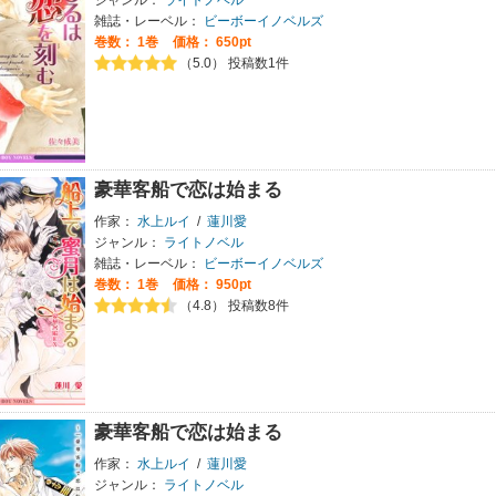
ジャンル：
ライトノベル
雑誌・レーベル：
ビーボーイノベルズ
巻数：
1巻
価格： 650pt
（5.0） 投稿数1件
豪華客船で恋は始まる
作家：
水上ルイ
/
蓮川愛
ジャンル：
ライトノベル
雑誌・レーベル：
ビーボーイノベルズ
巻数：
1巻
価格： 950pt
（4.8） 投稿数8件
豪華客船で恋は始まる
作家：
水上ルイ
/
蓮川愛
ジャンル：
ライトノベル