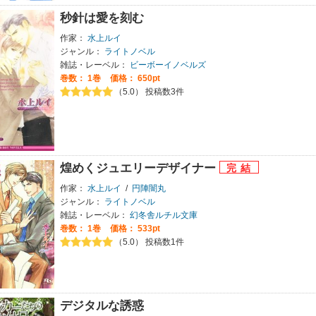
秒針は愛を刻む
作家：
水上ルイ
ジャンル：
ライトノベル
雑誌・レーベル：
ビーボーイノベルズ
巻数：
1巻
価格： 650pt
（5.0） 投稿数3件
煌めくジュエリーデザイナー
作家：
水上ルイ
/
円陣闇丸
ジャンル：
ライトノベル
雑誌・レーベル：
幻冬舎ルチル文庫
巻数：
1巻
価格： 533pt
（5.0） 投稿数1件
デジタルな誘惑