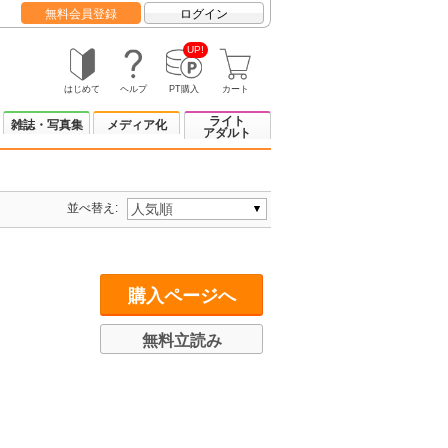
無料会員登録
ログイン
UP!
はじめて
ヘルプ
PT購入
カート
ライト
雑誌・写真集
メディア化
アダルト
並べ替え:
購入ページへ
無料立読み