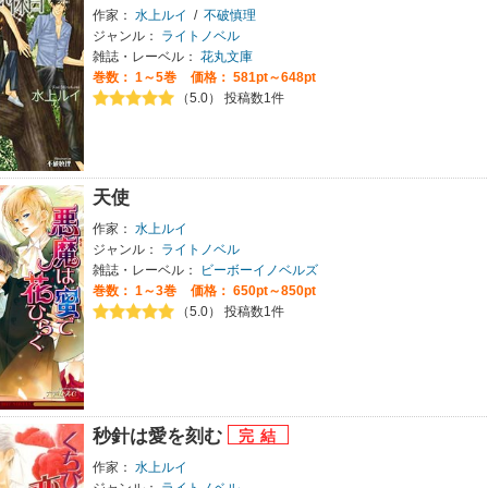
作家：
水上ルイ
/
不破慎理
ジャンル：
ライトノベル
雑誌・レーベル：
花丸文庫
巻数：
1～5巻
価格： 581pt～648pt
（5.0） 投稿数1件
天使
作家：
水上ルイ
ジャンル：
ライトノベル
雑誌・レーベル：
ビーボーイノベルズ
巻数：
1～3巻
価格： 650pt～850pt
（5.0） 投稿数1件
秒針は愛を刻む
作家：
水上ルイ