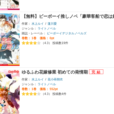
【無料】ビーボーイ推しノベ「豪華客船で恋は
作家：
水上ルイ
/
蓮川愛
ジャンル：
ライトノベル
雑誌・レーベル：
ビーボーイデジタルノベルズ
巻数：
1巻
価格： 0pt
（4.3） 投稿数19件
ゆるふわ花嫁修業 初めての発情期
作家：
水上ルイ
/
花小蒔朔衣
ジャンル：
ライトノベル
巻数：
1巻
価格： 552pt
（4.3） 投稿数4件