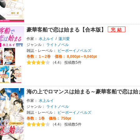
豪華客船で恋は始まる【合本版】
作家：
水上ルイ
/
蓮川愛
ジャンル：
ライトノベル
雑誌・レーベル：
ビーボーイノベルズ
巻数：
1～2巻
価格： 8,000pt～9,040pt
（4.4） 投稿数5件
海の上でロマンスは始まる～豪華客船で恋は始
作家：
水上ルイ
ジャンル：
ライトノベル
雑誌・レーベル：
ビーボーイノベルズ
巻数：
1巻
価格： 750pt
（4.4） 投稿数5件