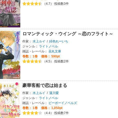
（4.7） 投稿数3件
ロマンティック・ウイング ～恋のフライト～
作家：
水上ルイ
/
緋色れーいち
ジャンル：
ライトノベル
雑誌・レーベル：
花丸文庫
巻数：
1巻
価格： 590pt
（4.5） 投稿数2件
豪華客船で恋は始まる
作家：
水上ルイ
/
蓮川愛
ジャンル：
ライトノベル
雑誌・レーベル：
ビーボーイノベルズ
巻数：
1巻
価格： 1,050pt
（4.4） 投稿数7件