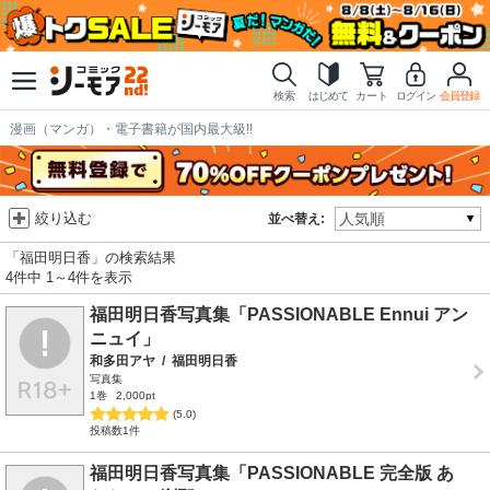
検索
はじめて
カート
ログイン
会員登録
漫画（マンガ）・電子書籍が国内最大級!!
絞り込む
並べ替え:
「福田明日香」の検索結果
4件中 1～4件を表示
福田明日香写真集「PASSIONABLE Ennui アン
ニュイ」
和多田アヤ
/
福田明日香
写真集
1巻
2,000pt
(5.0)
投稿数1件
福田明日香写真集「PASSIONABLE 完全版 あ