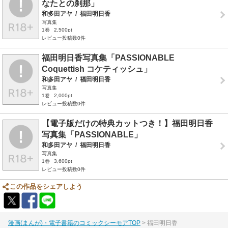
なたとの刹那」
和多田アヤ
/
福田明日香
写真集
1巻
2,500pt
レビュー投稿数0件
福田明日香写真集「PASSIONABLE
Coquettish コケティッシュ」
和多田アヤ
/
福田明日香
写真集
1巻
2,000pt
レビュー投稿数0件
【電子版だけの特典カットつき！】福田明日香
写真集「PASSIONABLE」
和多田アヤ
/
福田明日香
写真集
1巻
3,600pt
レビュー投稿数0件
この作品をシェアしよう
漫画(まんが)・電子書籍のコミックシーモアTOP
福田明日香