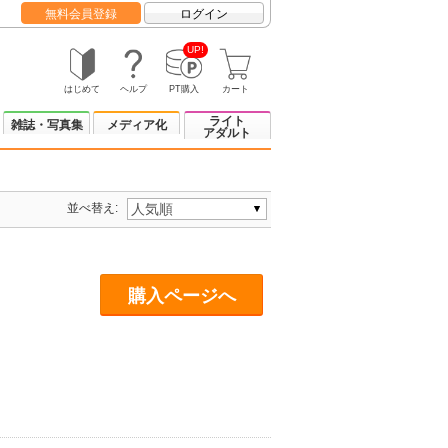
無料会員登録
ログイン
UP!
はじめて
ヘルプ
PT購入
カート
ライト
雑誌・写真集
メディア化
アダルト
並べ替え:
購入ページへ