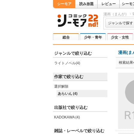
シーモア
読み放題
レビュー
シーモ
漫画（まんが）・
ジャンルで探す
総合
少年・青年
少女・女性
漫画(ま
ジャンルで絞り込む
検索結果
ライトノベル(4)
作家で絞り込む
選択解除
あらいん (4)
出版社で絞り込む
KADOKAWA (4)
雑誌・レーベルで絞り込む