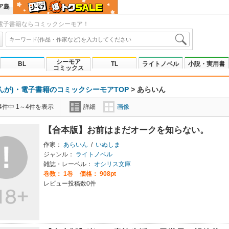
ア島
電子書籍ならコミックシーモア！
シーモア
BL
TL
ライトノベル
小説・実用書
コミックス
んが)・電子書籍のコミックシーモアTOP
>
あらいん
4件中 1～4件を表示
詳細
画像
【合本版】お前はまだオークを知らない。
作家：
あらいん
/
いぬしま
ジャンル：
ライトノベル
雑誌・レーベル：
オシリス文庫
巻数：
1巻
価格： 908pt
レビュー投稿数0件