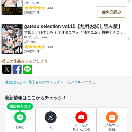
1巻
718pt
(4.6)
無料立読み
投稿数34件
gateau selection vol.15【無料お試し読み版】
すめし
/
ゆずしを
/
オオタコマメ
/
渚アユム
/
櫻井ナナコ
/
さん
BLマンガ、gateau
1巻
0pt
(4.5)
投稿数26件
この作品をシェアしよう
漫画(まんが)・電子書籍のコミックシーモアTOP
すめし
最新情報はここからチェック！
限定特典GET
シーモア
メルマガ
LINE
X
ちゃんねる
登録