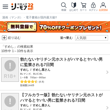
検索
はじめて
カート
ログイン
会員登録
漫画（マンガ）・電子書籍が国内最大級!!
絞り込む
並べ替え:
「すめし」の検索結果
10件中 1～10件を表示
勃たないヤリチン元ホストがハマるとヤバい男
に監禁される7日間
すめし
/
すめし屋さん
BLマンガ、BLIC-BL
1～6巻
700pt～900pt
(4.8)
投稿数144件
【フルカラー版】勃たないヤリチン元ホストが
ハマるとヤバい男に監禁される7日間
すめし
/
すめし屋さん
BLマンガ、BLIC-BL