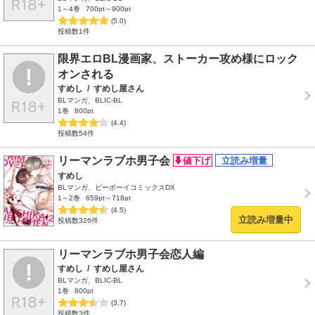
1～4巻
700pt～900pt
(5.0)
投稿数1件
限界エロBL漫画家、ストーカー攻め様にロック
オンされる
すめし
/
すめし屋さん
BLマンガ、BLIC-BL
1巻
800pt
(4.4)
投稿数54件
リーマンラブホ男子会
すめし
BLマンガ、ビーボーイコミックスDX
1～2巻
659pt～718pt
(4.5)
立読み増量中
投稿数326件
リーマンラブホ男子会恋人編
すめし
/
すめし屋さん
BLマンガ、BLIC-BL
1巻
800pt
(3.7)
投稿数3件