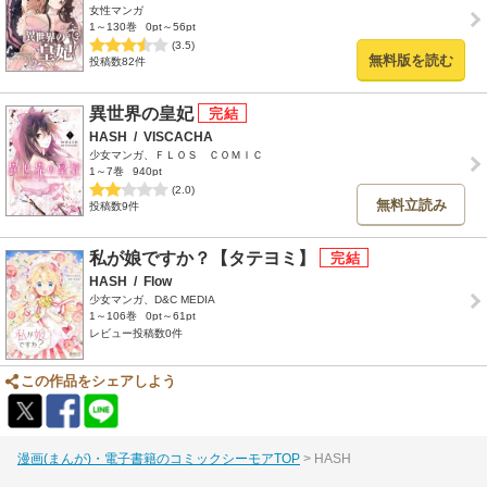
女性マンガ
1～130巻
0pt～56pt
(3.5)
無料版を読む
投稿数82件
異世界の皇妃
HASH
/
VISCACHA
少女マンガ、ＦＬＯＳ ＣＯＭＩＣ
1～7巻
940pt
(2.0)
無料立読み
投稿数9件
私が娘ですか？【タテヨミ】
HASH
/
Flow
少女マンガ、D&C MEDIA
1～106巻
0pt～61pt
レビュー投稿数0件
この作品をシェアしよう
漫画(まんが)・電子書籍のコミックシーモアTOP
HASH