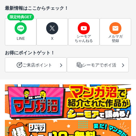
最新情報はここからチェック！
限定特典GET
シーモア
メルマガ
LINE
X
ちゃんねる
登録
お得にポイントゲット！
ご来店ポイント
シーモアでポイ活