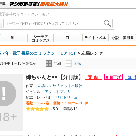
ア島
電子書籍ならコミックシーモア！
シーモア
BL
TL
ライトノベル
小説・実用書
コミックス
んが)・電子書籍のコミックシーモアTOP
>
左橋レンヤ
3件中 1～13件を表示
詳細
画像
姉ちゃんと××【分冊版】
作家：
左橋レンヤ
/
ヒット出版社
ジャンル：
アダルトマンガ
雑誌・レーベル：
リビドリーム
巻数：
1～7巻
価格： 120pt～310pt
（5.0） 投稿数1件