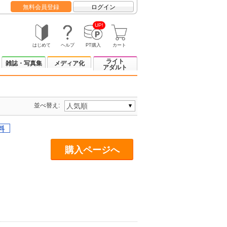
無料会員登録
ログイン
UP!
はじめて
ヘルプ
PT購入
カート
ライト
雑誌・写真集
メディア化
アダルト
並べ替え:
購入ページへ