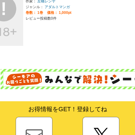
作家：
左橋レンヤ
ジャンル：
アダルトマンガ
巻数：
1巻
価格： 1,000pt
レビュー投稿数0件
お得情報をGET！登録してね