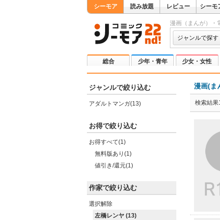
シーモア
読み放題
レビュー
シーモ
漫画（まんが）・
ジャンルで探す
総合
少年・青年
少女・女性
漫画(ま
ジャンルで絞り込む
検索結果1
アダルトマンガ(13)
お得で絞り込む
お得すべて(1)
無料版あり(1)
値引き/還元(1)
作家で絞り込む
選択解除
左橋レンヤ (13)