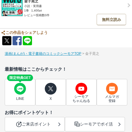
金子晃之
小説・実用書
1巻
1,400pt
レビュー投稿数0件
無料立読み
この作品をシェアしよう
漫画(まんが)・電子書籍のコミックシーモアTOP
金子晃之
最新情報はここからチェック！
限定特典GET
シーモア
メルマガ
LINE
X
ちゃんねる
登録
お得にポイントゲット！
ご来店ポイント
シーモアでポイ活