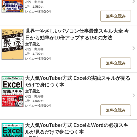
小説・実用書
1巻
1,580pt
レビュー投稿数0件
無料立読み
世界一やさしいパソコン仕事最速スキル大全 今
日から効率が10倍アップする150の方法
金子晃之
小説・実用書
1巻
1,700pt
レビュー投稿数0件
無料立読み
大人気YouTuber方式 Excelの実践スキルが見る
だけで身につく本
金子晃之
小説・実用書
1巻
1,600pt
レビュー投稿数0件
無料立読み
大人気YouTuber方式 Excel＆Wordの必須スキ
ルが見るだけで身につく本