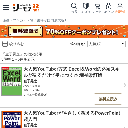
検索
はじめて
カート
ログイン
会員登録
漫画（マンガ）・電子書籍が国内最大級!!
絞り込む
並べ替え:
「金子晃之」の検索結果
5件中 1～5件を表示
大人気YouTuber方式 Excel＆Wordの必須スキ
ルが見るだけで身につく本 増補改訂版
金子晃之
小説・実用書
1巻
1,700pt
レビュー投稿数0件
無料立読み
大人気YouTuberがやさしく教えるPowerPoint
超入門
金子晃之