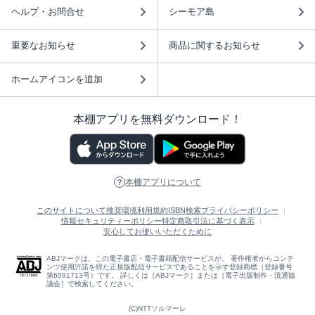
ヘルプ・お問合せ
シーモア島
重要なお知らせ
商品に関するお知らせ
ホームアイコンを追加
本棚アプリを無料ダウンロード！
本棚アプリについて
このサイトについて
推奨環境
利用規約
ISBN検索
プライバシーポリシー
情報セキュリティーポリシー
特定商取引法に基づく表示
安心してお使いいただくために
ABJマークは、この電子書店・電子書籍配信サービスが、 著作権者からコンテ
ンツ使用許諾を得た正規版配信サービスであることを示す登録商標（登録番号
第6091713号）です。 詳しくは［ABJマーク］または［電子出版制作・流通協
議会］で検索してください。
(C)NTTソルマーレ