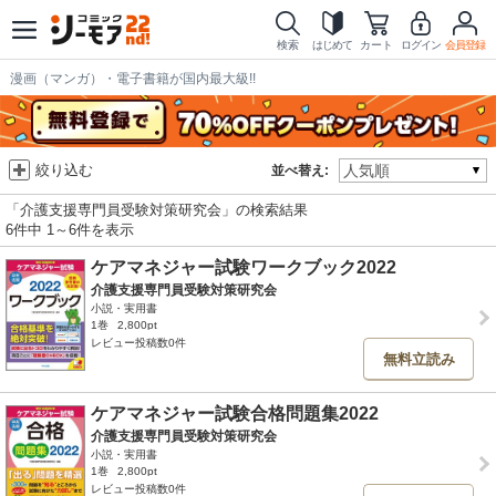
検索
はじめて
カート
ログイン
会員登録
漫画（マンガ）・電子書籍が国内最大級!!
絞り込む
並べ替え:
「介護支援専門員受験対策研究会」の検索結果
6件中 1～6件を表示
ケアマネジャー試験ワークブック2022
介護支援専門員受験対策研究会
小説・実用書
1巻
2,800pt
レビュー投稿数0件
無料立読み
ケアマネジャー試験合格問題集2022
介護支援専門員受験対策研究会
小説・実用書
1巻
2,800pt
レビュー投稿数0件