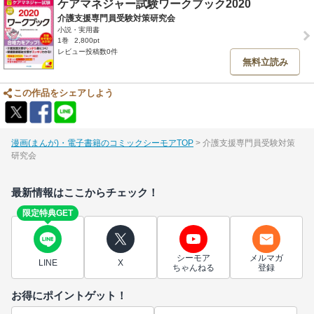
ケアマネジャー試験ワークブック2020
介護支援専門員受験対策研究会
小説・実用書
1巻
2,800pt
レビュー投稿数0件
無料立読み
この作品をシェアしよう
漫画(まんが)・電子書籍のコミックシーモアTOP
介護支援専門員受験対策
研究会
最新情報はここからチェック！
限定特典GET
シーモア
メルマガ
LINE
X
ちゃんねる
登録
お得にポイントゲット！