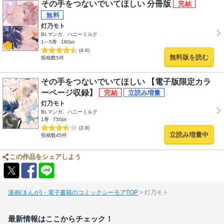
その手をつないでいてほしい 分冊版
灯乃モト
BLマンガ、ハニーミルク
1～5巻
160pt
(4.6)
無料版を読む
投稿数5件
その手をつないでいてほしい 【電子版限定カラ
ーページ収録】
灯乃モト
BLマンガ、ハニーミルク
1巻
750pt
(3.8)
立読み増量中
投稿数45件
この作品をシェアしよう
漫画(まんが)・電子書籍のコミックシーモアTOP
灯乃モト
最新情報はここからチェック！