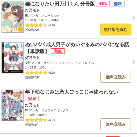
猫になりたい田万川くん 分冊版
灯乃モト
BLマンガ、ハニーミルク
1～34巻
190pt～200pt
(4.0)
無料版を読む
投稿数22件
ぬいパパ 成人男子がぬいぐるみのパパになる話
【単話版】
灯乃モト
女性マンガ、ラバココミックス/コミック トレイル
1～21巻
100pt
(5.0)
無料立読み
投稿数2件
年下幼なじみは恋人ごっこじゃ終われない
灯乃モト
BLマンガ、リラクトコミックス
1～8巻
100pt
(4.7)
無料立読み
投稿数3件