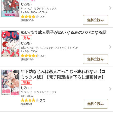
灯乃モト
BLマンガ、リラクトコミックス
1～2巻
100pt～560pt
(4.3)
無料立読み
投稿数30件
ぬいパパ 成人男子がぬいぐるみのパパになる話
灯乃モト
女性マンガ、ラバココミックス/コミック トレイル
1～3巻
650pt
(4.8)
無料立読み
投稿数29件
年下幼なじみは恋人ごっこじゃ終われない【コ
ミックス版】【電子限定描き下ろし漫画付き】
灯乃モト
BLマンガ、リラクトコミックス
1巻
730pt
(4.0)
無料立読み
投稿数5件