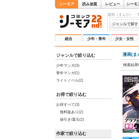
シーモア
読み放題
レビュー
シーモ
漫画（まんが）・
ジャンルで探す
総合
少年・青年
少女・女性
漫画(ま
ジャンルで絞り込む
検索結果
少年マンガ(3)
青年マンガ(1)
ライトノベル(2)
お得で絞り込む
お得すべて(3)
無料版あり(2)
値引き/還元(2)
作家で絞り込む