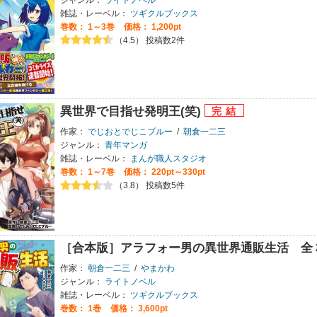
雑誌・レーベル：
ツギクルブックス
巻数：
1～3巻
価格： 1,200pt
（4.5） 投稿数2件
異世界で目指せ発明王(笑)
作家：
でじおとでじこブルー
/
朝倉一二三
ジャンル：
青年マンガ
雑誌・レーベル：
まんが職人スタジオ
巻数：
1～7巻
価格： 220pt～330pt
（3.8） 投稿数5件
［合本版］アラフォー男の異世界通販生活 全
作家：
朝倉一二三
/
やまかわ
ジャンル：
ライトノベル
雑誌・レーベル：
ツギクルブックス
巻数：
1巻
価格： 3,600pt