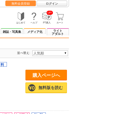
無料会員登録
ログイン
UP!
はじめて
ヘルプ
PT購入
カート
ライト
雑誌・写真集
メディア化
アダルト
並べ替え:
購入ページへ
無料版を読む