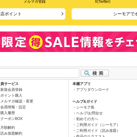
メルマガ登録
X(Twitter)
来店ポイント
シーモアで
会員サービス
本棚アプリ
新規会員登録
アプリダウンロード
ポイント購入
メルマガ確認・変更
ヘルプ&ガイド
会員情報・設定
シーモア島
購入履歴
ヘルプ/お問合せ
クーポンBOX
初めての方へ
ご利用ガイド（シーモア）
月額解約
ご利用ガイド（読み放題）
読み放題解約
作品のリクエスト