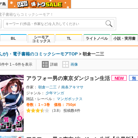
ア島
電子書籍ならコミックシーモア！
シーモア
BL
TL
ライトノベル
小説・実用書
コミックス
んが)・電子書籍のコミックシーモアTOP
>
朝倉一二三
6件中 1～6件を表示
詳細
画像
アラフォー男の東京ダンジョン生活
作家：
朝倉一二三
/
南条アキマサ
ジャンル：
少年マンガ
雑誌・レーベル：
マンガボックス
巻数：
1～3巻
価格： 750pt
（3.8） 投稿数4件