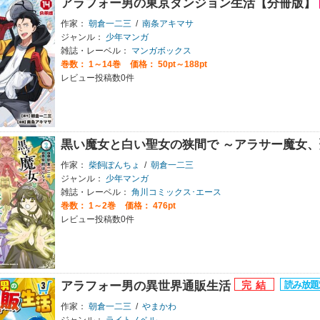
アラフォー男の東京ダンジョン生活【分冊版】
作家：
朝倉一二三
/
南条アキマサ
ジャンル：
少年マンガ
雑誌・レーベル：
マンガボックス
巻数：
1～14巻
価格： 50pt～188pt
レビュー投稿数0件
黒い魔女と白い聖女の狭間で ～アラサー魔女
作家：
柴飼ぽんちょ
/
朝倉一二三
ジャンル：
少年マンガ
雑誌・レーベル：
角川コミックス･エース
巻数：
1～2巻
価格： 476pt
レビュー投稿数0件
アラフォー男の異世界通販生活
作家：
朝倉一二三
/
やまかわ
ジャンル：
ライトノベル