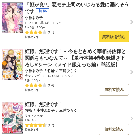
「顔が良!!」悪モテ上司のいじわる愛に溺れそう
です
小神よみ子
TLマンガ、黒ひめコミック
1～3巻
180pt
(4.1)
無料版を読む
投稿数7件
姫様、無理です！～今をときめく宰相補佐様と
関係をもつなんて～ 【単行本第4巻収録描き下
ろしRシーン（メイド服えっち編）単話版】
小神よみ子
/
竹輪
/
三浦ひらく
少女マンガ、ZERO-SUMコミックス
1巻
150pt
(4.0)
無料立読み
投稿数3件
姫様、無理です！
竹輪
/
小神よみ子
/
三浦ひらく
ライトノベル
1巻
0pt
(4.7)
無料立読み
投稿数6件