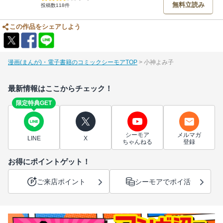
無料立読み
投稿数118件
この作品をシェアしよう
漫画(まんが)・電子書籍のコミックシーモアTOP
小神よみ子
最新情報はここからチェック！
限定特典GET
シーモア
メルマガ
LINE
X
ちゃんねる
登録
お得にポイントゲット！
ご来店ポイント
シーモアでポイ活