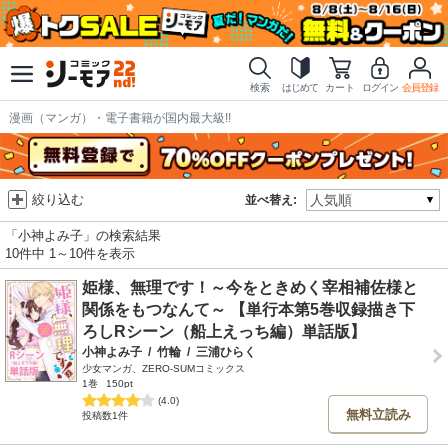
検索
はじめて
カート
ログイン
会員登録
漫画（マンガ）・電子書籍が国内最大級!!
絞り込む
並べ替え:
「小神よみ子」の検索結果
10件中 1～10件を表示
姫様、無理です！～今をときめく宰相補佐様と
関係をもつなんて～ 【単行本第5巻収録描き下
ろしRシーン（船上えっち編）単話版】
小神よみ子
/
竹輪
/
三浦ひらく
少女マンガ、ZERO-SUMコミックス
1巻
150pt
(4.0)
無料立読み
投稿数1件