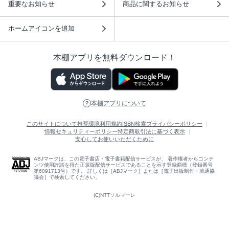
重要なお知らせ
商品に関するお知らせ
ホームアイコンを追加
本棚アプリを無料ダウンロード！
本棚アプリについて
このサイトについて
推奨環境
利用規約
ISBN検索
プライバシーポリシー
情報セキュリティーポリシー
特定商取引法に基づく表示
安心してお使いいただくために
ABJマークは、この電子書店・電子書籍配信サービスが、 著作権者からコンテ
ンツ使用許諾を得た正規版配信サービスであることを示す登録商標（登録番号
第6091713号）です。 詳しくは［ABJマーク］または［電子出版制作・流通協
議会］で検索してください。
(C)NTTソルマーレ