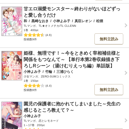
甘エロ溺愛モンスター～終わりがないほどずっ
と愛し合うだけ
和
/
黒崎なおき
/
小神よみ子
/
真臣レオン
/
松狸
TLマンガ、TL★オトメチカ/TL CLLENN
1巻
400pt
(4.6)
無料立読み
投稿数9件
姫様、無理です！～今をときめく宰相補佐様と
関係をもつなんて～ 【単行本第2巻収録描き下
ろしRシーン（湯けむりえっち編）単話版】
小神よみ子
/
竹輪
/
三浦ひらく
少女マンガ、ZERO-SUMコミックス
1巻
150pt
(4.4)
無料立読み
投稿数8件
園児の保護者に抱かれてしまいました～先生の
感じるところ教えて？～
小神よみ子
TLマンガ、恋とレモネード
1～17巻
200pt