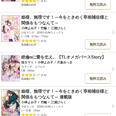
(4.1)
無料立読み
投稿数346件
姫様、無理です！～今をときめく宰相補佐様と
関係をもつなんて～
小神よみ子
/
竹輪
/
三浦ひらく
少女マンガ、ZERO-SUMコミックス
1～5巻
673pt～770pt
(4.0)
無料立読み
投稿数191件
絶倫αに愛を乞え。【TLオメガバースStory】
桂タマミ
/
小神よみ子
/
片倉みっき
TLマンガ、ユワエル
1巻
660pt
(3.9)
無料立読み
投稿数27件
姫様、無理です！～今をときめく宰相補佐様と
関係をもつなんて～ 連載版
小神よみ子
/
竹輪
/
三浦ひらく
少女マンガ、ZERO-SUMコミックス
1～31巻
150pt
(3.5)