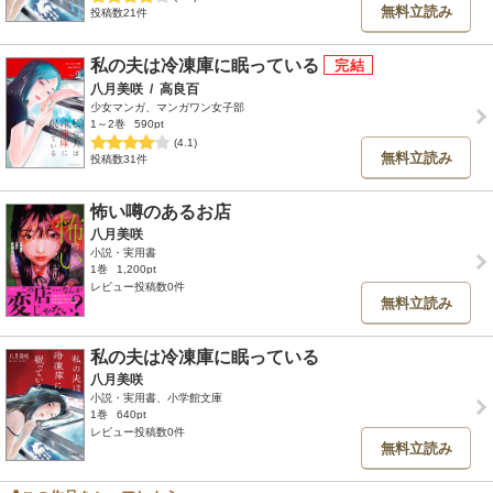
無料立読み
投稿数21件
私の夫は冷凍庫に眠っている
八月美咲
/
高良百
少女マンガ、マンガワン女子部
1～2巻
590pt
(4.1)
無料立読み
投稿数31件
怖い噂のあるお店
八月美咲
小説・実用書
1巻
1,200pt
レビュー投稿数0件
無料立読み
私の夫は冷凍庫に眠っている
八月美咲
小説・実用書、小学館文庫
1巻
640pt
レビュー投稿数0件
無料立読み