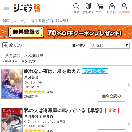
検索
はじめて
カート
ログイン
会員登録
漫画（マンガ）・電子書籍が国内最大級!!
絞り込む
並べ替え:
「八月美咲」の検索結果
5件中 1～5件を表示
眠れない夜は、君を数える
八月美咲
ライトノベル
1巻
650pt
(4.5)
無料立読み
投稿数2件
私の夫は冷凍庫に眠っている【単話】
八月美咲
/
高良百
少女マンガ、マンガワン女子部
1～14巻
100pt
(4.2)