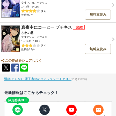
女性マンガ、ハツキス
1～3巻
540pt
(4.4)
無料立読み
投稿数7件
真夜中にコーヒー プチキス
さわの将
女性マンガ、ハツキス
1～12巻
140pt
(3.4)
無料立読み
投稿数12件
この作品をシェアしよう
漫画(まんが)・電子書籍のコミックシーモアTOP
さわの将
最新情報はここからチェック！
限定特典GET