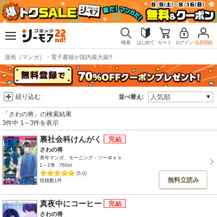
検索
はじめて
カート
ログイン
会員登録
漫画（マンガ）・電子書籍が国内最大級!!
絞り込む
並べ替え:
「さわの将」の検索結果
3件中 1～3件を表示
裏社会科けんがく
さわの将
青年マンガ、モーニング・ツーＷｅｂ
1～2巻
760pt
(5.0)
無料立読み
投稿数1件
真夜中にコーヒー
さわの将