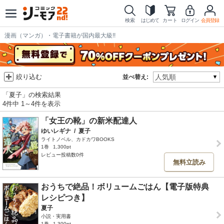
検索
はじめて
カート
ログイン
会員登録
漫画（マンガ）・電子書籍が国内最大級!!
絞り込む
並べ替え:
「夏子」の検索結果
4件中 1～4件を表示
「女王の靴」の新米配達人
ゆいレギナ
/
夏子
ライトノベル、カドカワBOOKS
1巻
1,300pt
レビュー投稿数0件
無料立読み
おうちで絶品！ボリュームごはん【電子版特典
レシピつき】
夏子
小説・実用書
1巻
1,300pt