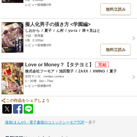
レビュー投稿数0件
無料立読み
擬人化男子の描き方 <学園編>
しおから
/
夏子
/
ん村
/
yu-ra
/
津々見はと
小説・実用書
1巻
2,100pt
レビュー投稿数0件
無料立読み
Love or Money？【タテヨミ】
株式会社フーモア
/
池田聖子
/
ZAXX
/
XWING
/
夏子
女性マンガ、comipo comics
1～30巻
0pt～70pt
レビュー投稿数0件
この作品をシェアしよう
漫画(まんが)・電子書籍のコミックシーモアTOP
夏子