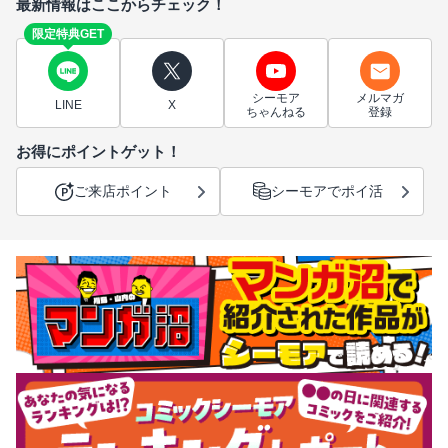
最新情報はここからチェック！
限定特典GET
シーモア
メルマガ
LINE
X
ちゃんねる
登録
お得にポイントゲット！
ご来店ポイント
シーモアでポイ活