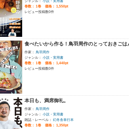
ジャンル：
小説・実用書
巻数：
1巻
価格： 1,550pt
レビュー投稿数0件
食べたいから作る！鳥羽周作のとっておきごは
作家：
鳥羽周作
ジャンル：
小説・実用書
巻数：
1巻
価格： 1,440pt
レビュー投稿数0件
本日も、満席御礼。
作家：
鳥羽周作
ジャンル：
小説・実用書
雑誌・レーベル：
幻冬舎単行本
巻数：
1巻
価格： 1,350pt