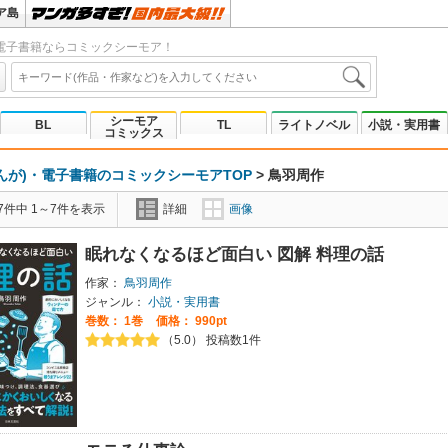
ア島
電子書籍ならコミックシーモア！
シーモア
BL
TL
ライトノベル
小説・実用書
コミックス
んが)・電子書籍のコミックシーモアTOP
>
鳥羽周作
7件中 1～7件を表示
詳細
画像
眠れなくなるほど面白い 図解 料理の話
作家：
鳥羽周作
ジャンル：
小説・実用書
巻数：
1巻
価格： 990pt
（5.0） 投稿数1件