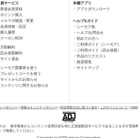
会員サービス
本棚アプリ
新規会員登録
アプリダウンロード
ポイント購入
メルマガ確認・変更
ヘルプ&ガイド
会員情報・設定
シーモア島
購入履歴
ヘルプ/お問合せ
クーポンBOX
初めての方へ
ご利用ガイド（シーモア）
月額解約
ご利用ガイド（読み放題）
読み放題解約
作品のリクエスト
サイト退会
推奨環境
シーモア図書券を使う
サイトマップ
プレゼントコードを使う
サイトからのお知らせ
コンテンツに関するお知らせ
シーポリシー
|
情報セキュリティポリシー
|
特定商取引法に基づく表示
|
このサイトについて
|
ISB
スが、 著作権者からコンテンツ使用許諾を得た正規版配信サービスであることを示す登録商標（
会］で検索してください。
Copyright (c) NTTsolmare.Corporation.