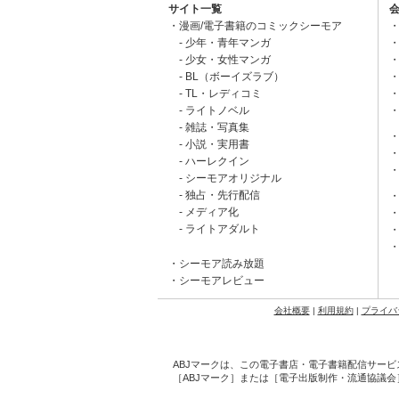
サイト一覧
漫画/電子書籍のコミックシーモア
少年・青年マンガ
少女・女性マンガ
BL（ボーイズラブ）
TL・レディコミ
ライトノベル
雑誌・写真集
小説・実用書
ハーレクイン
シーモアオリジナル
独占・先行配信
メディア化
ライトアダルト
シーモア読み放題
シーモアレビュー
会社概要
|
利用規約
|
プライバ
ABJマークは、この電子書店・電子書籍配信サービ
［ABJマーク］または［電子出版制作・流通協議