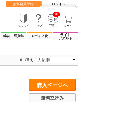
無料会員登録
ログイン
UP!
はじめて
ヘルプ
PT購入
カート
ライト
雑誌・写真集
メディア化
アダルト
並べ替え:
購入ページへ
無料立読み