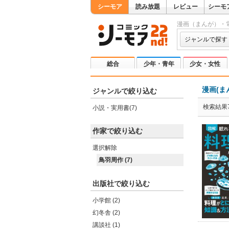
シーモア
読み放題
レビュー
シーモ
漫画（まんが）・
ジャンルで探す
総合
少年・青年
少女・女性
漫画(ま
ジャンルで絞り込む
検索結果
小説・実用書(7)
作家で絞り込む
選択解除
鳥羽周作 (7)
出版社で絞り込む
小学館 (2)
幻冬舎 (2)
講談社 (1)