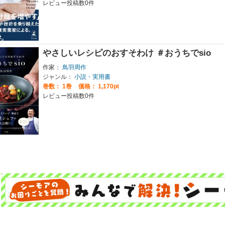
レビュー投稿数0件
やさしいレシピのおすそわけ ＃おうちでsio
作家：
鳥羽周作
ジャンル：
小説・実用書
巻数：
1巻
価格： 1,170pt
レビュー投稿数0件