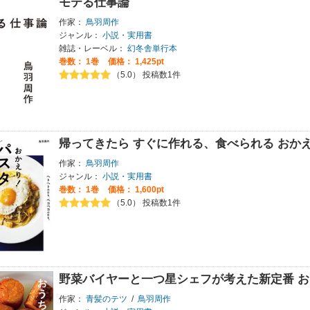
モテる仕事論
作家：
鳥羽周作
ジャンル：
小説・実用書
雑誌・レーベル：
幻冬舎単行本
巻数：
1巻
価格： 1,425pt
（5.0） 投稿数1件
帰ってきたら すぐに作れる、食べられる おかえ
作家：
鳥羽周作
ジャンル：
小説・実用書
巻数：
1巻
価格： 1,600pt
（5.0） 投稿数1件
野菜バイヤーと一つ星シェフが考えた新定番 
作家：
青髪のテツ
/
鳥羽周作