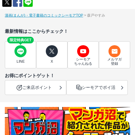
漫画(まんが)・電子書籍のコミックシーモアTOP
森戸やすみ
最新情報はここからチェック！
限定特典GET
シーモア
メルマガ
LINE
X
ちゃんねる
登録
お得にポイントゲット！
ご来店ポイント
シーモアでポイ活