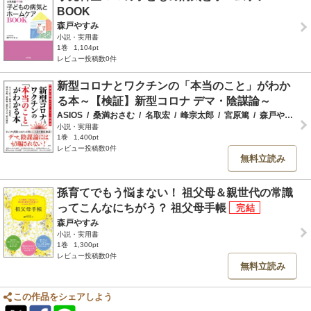
BOOK
森戸やすみ
小説・実用書
1巻
1,104pt
レビュー投稿数0件
新型コロナとワクチンの「本当のこと」がわか
る本～【検証】新型コロナ デマ・陰謀論～
ASIOS
/
桑満おさむ
/
名取宏
/
峰宗太郎
/
宮原篤
/
森戸やすみ
/
小説・実用書
1巻
1,400pt
レビュー投稿数0件
無料立読み
孫育てでもう悩まない！ 祖父母＆親世代の常識
ってこんなにちがう？ 祖父母手帳
森戸やすみ
小説・実用書
1巻
1,300pt
レビュー投稿数0件
無料立読み
この作品をシェアしよう