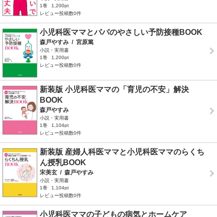
1巻
1,200pt
レビュー投稿数0件
小児科医ママとパパのやさしい予防接種BOOK
森戸やすみ
/
宮原篤
小説・実用書
1巻
1,200pt
レビュー投稿数0件
新装版 小児科医ママの「育児の不安」解決
BOOK
森戸やすみ
小説・実用書
1巻
1,104pt
レビュー投稿数0件
新装版 産婦人科医ママと小児科医ママのらくち
ん授乳BOOK
宋美玄
/
森戸やすみ
小説・実用書
1巻
1,104pt
レビュー投稿数0件
小児科医ママの子どもの病気とホームケア