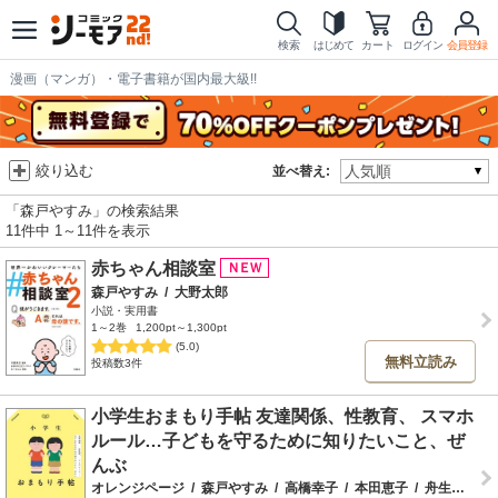
検索
はじめて
カート
ログイン
会員登録
漫画（マンガ）・電子書籍が国内最大級!!
絞り込む
並べ替え:
「森戸やすみ」の検索結果
11件中 1～11件を表示
赤ちゃん相談室
森戸やすみ
/
大野太郎
小説・実用書
1～2巻
1,200pt～1,300pt
(5.0)
無料立読み
投稿数3件
小学生おまもり手帖 友達関係、性教育、 スマホ
ルール…子どもを守るために知りたいこと、ぜ
んぶ
オレンジページ
/
森戸やすみ
/
高橋幸子
/
本田恵子
/
舟生岳夫
/