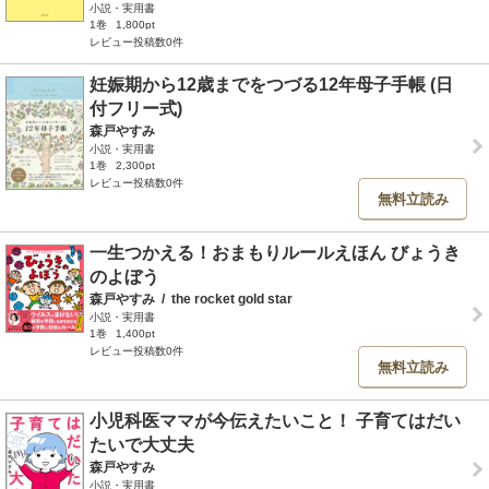
小説・実用書
1巻
1,800pt
レビュー投稿数0件
妊娠期から12歳までをつづる12年母子手帳 (日
付フリー式)
森戸やすみ
小説・実用書
1巻
2,300pt
レビュー投稿数0件
無料立読み
一生つかえる！おまもりルールえほん びょうき
のよぼう
森戸やすみ
/
the rocket gold star
小説・実用書
1巻
1,400pt
レビュー投稿数0件
無料立読み
小児科医ママが今伝えたいこと！ 子育てはだい
たいで大丈夫
森戸やすみ
小説・実用書