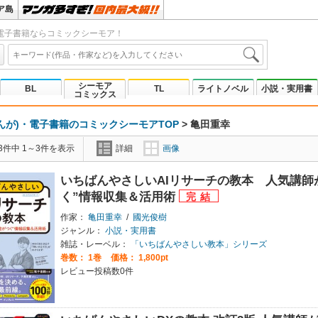
ア島
電子書籍ならコミックシーモア！
シーモア
BL
TL
ライトノベル
小説・実用書
コミックス
んが)・電子書籍のコミックシーモアTOP
>
亀田重幸
3件中 1～3件を表示
詳細
画像
いちばんやさしいAIリサーチの教本 人気講師
く”情報収集＆活用術
作家：
亀田重幸
/
國光俊樹
ジャンル：
小説・実用書
雑誌・レーベル：
「いちばんやさしい教本」シリーズ
巻数：
1巻
価格： 1,800pt
レビュー投稿数0件