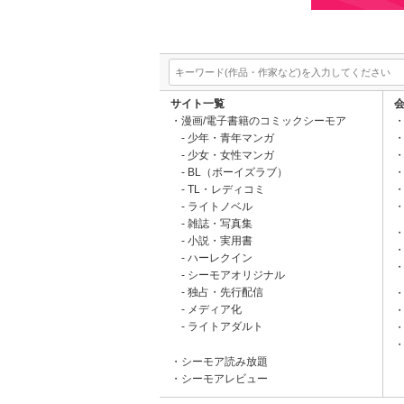
サイト一覧
漫画/電子書籍のコミックシーモア
少年・青年マンガ
少女・女性マンガ
BL（ボーイズラブ）
TL・レディコミ
ライトノベル
雑誌・写真集
小説・実用書
ハーレクイン
シーモアオリジナル
独占・先行配信
メディア化
ライトアダルト
シーモア読み放題
シーモアレビュー