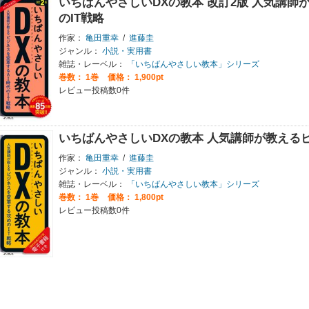
いちばんやさしいDXの教本 改訂2版 人気講師
のIT戦略
作家：
亀田重幸
/
進藤圭
ジャンル：
小説・実用書
雑誌・レーベル：
「いちばんやさしい教本」シリーズ
巻数：
1巻
価格： 1,900pt
レビュー投稿数0件
いちばんやさしいDXの教本 人気講師が教える
作家：
亀田重幸
/
進藤圭
ジャンル：
小説・実用書
雑誌・レーベル：
「いちばんやさしい教本」シリーズ
巻数：
1巻
価格： 1,800pt
レビュー投稿数0件