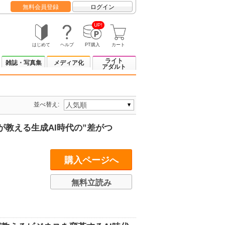
無料会員登録
ログイン
UP!
はじめて
ヘルプ
PT購入
カート
ライト
雑誌・写真集
メディア化
アダルト
並べ替え:
が教える生成AI時代の”差がつ
購入ページへ
無料立読み