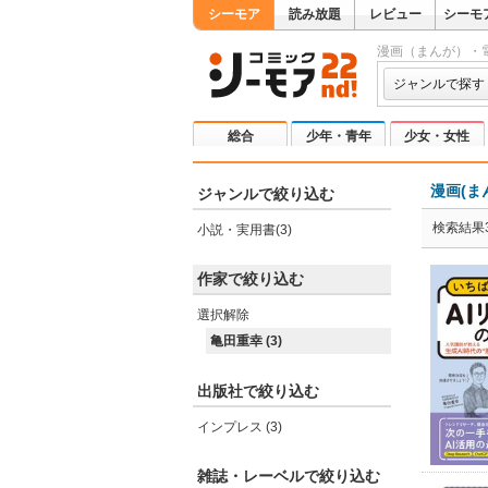
シーモア
読み放題
レビュー
シーモ
漫画（まんが）・
ジャンルで探す
総合
少年・青年
少女・女性
漫画(ま
ジャンルで絞り込む
検索結果
小説・実用書(3)
作家で絞り込む
選択解除
亀田重幸 (3)
出版社で絞り込む
インプレス (3)
雑誌・レーベルで絞り込む