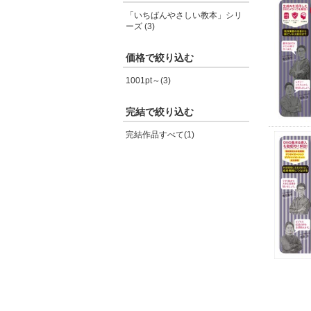
「いちばんやさしい教本」シリ
ーズ (3)
価格で絞り込む
1001pt～(3)
完結で絞り込む
完結作品すべて(1)