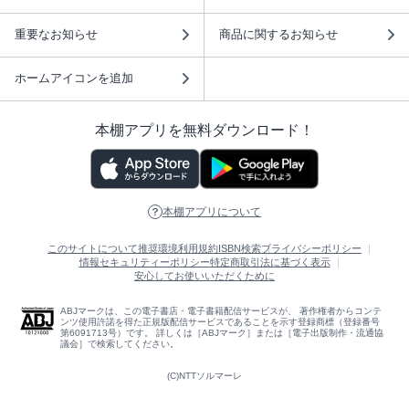
重要なお知らせ
商品に関するお知らせ
ホームアイコンを追加
本棚アプリを無料ダウンロード！
本棚アプリについて
このサイトについて
推奨環境
利用規約
ISBN検索
プライバシーポリシー
情報セキュリティーポリシー
特定商取引法に基づく表示
安心してお使いいただくために
ABJマークは、この電子書店・電子書籍配信サービスが、 著作権者からコンテ
ンツ使用許諾を得た正規版配信サービスであることを示す登録商標（登録番号
第6091713号）です。 詳しくは［ABJマーク］または［電子出版制作・流通協
議会］で検索してください。
(C)NTTソルマーレ