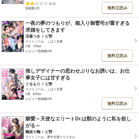
(2.0)
無料立読み
投稿数1件
一夜の夢のつもりが、箱入り御曹司が重すぎる
求婚をしてきます
涼暮つき
/
ピ野
ライトノベル、こはく文庫
1巻
700pt
レビュー投稿数0件
無料立読み
推しデザイナーの思わせぶりなお誘いは、お仕
事女子には甘すぎる
ぐるもり
/
ピ野
ライトノベル、こはく文庫
1巻
600pt
レビュー投稿数0件
無料立読み
癖愛～天使なエリートDr.は獣のように私を欲し
がる～
鞠坂小鞠
/
ピ野
ライトノベル、夢中文庫クリスタル