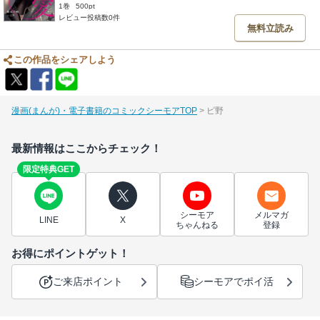
1巻
500pt
レビュー投稿数0件
無料立読み
この作品をシェアしよう
漫画(まんが)・電子書籍のコミックシーモアTOP
ピ野
最新情報はここからチェック！
限定特典GET
シーモア
メルマガ
LINE
X
ちゃんねる
登録
お得にポイントゲット！
ご来店ポイント
シーモアでポイ活