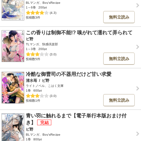
BLマンガ、Boy'sRecipe
1～6巻
200pt
(4.3)
無料立読み
投稿数3件
この香りは制御不能!? 嗅がれて濡れて弄られて
ピ野
TLマンガ、快感倶楽部
1～3巻
200pt
(3.0)
無料立読み
投稿数5件
冷酷な御曹司の不器用だけど甘い求愛
清水苺
/
ピ野
ライトノベル、こはく文庫
1巻
600pt
(3.0)
無料立読み
投稿数1件
青い羽に触れるまで【電子単行本版おまけ付
き】
ピ野
BLマンガ、Boy'sRecipe
1巻
800pt