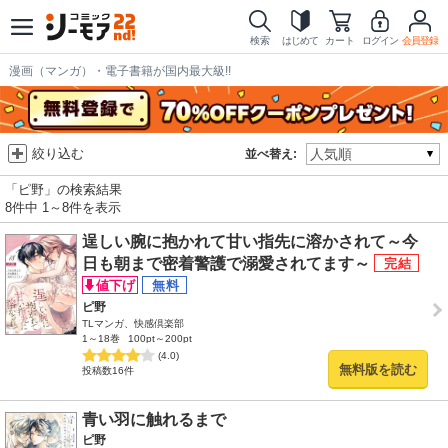
検索
はじめて
カート
ログイン
会員登録
漫画（マンガ）・電子書籍が国内最大級!!
絞り込む
並べ替え:
「ピ野」の検索結果
8件中 1～8件を表示
逞しい腕に抱かれて甘い指先に溶かされて～今
日も朝まで密着警護で溺愛されてます～
ピ野
TLマンガ、快感倶楽部
1～18巻
100pt～200pt
(4.0)
無料版を読む
投稿数16件
青い羽に触れるまで
ピ野