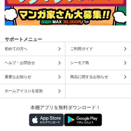
サポートメニュー
初めての方へ
ご利用ガイド
ヘルプ・お問合せ
シーモア島
重要なお知らせ
商品に関するお知らせ
ホームアイコンを追加
本棚アプリを無料ダウンロード！