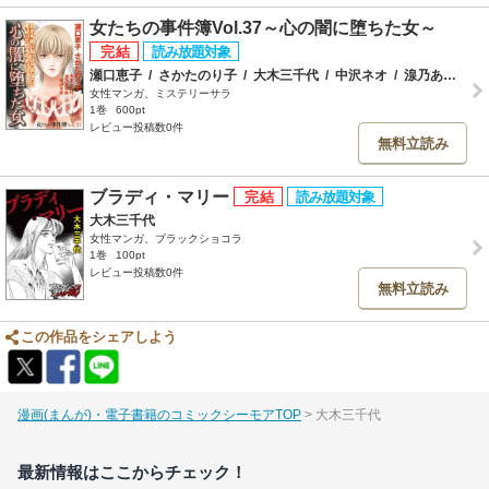
女たちの事件簿Vol.37～心の闇に堕ちた女～
瀬口恵子
/
さかたのり子
/
大木三千代
/
中沢ネオ
/
湶乃あやめ
女性マンガ、ミステリーサラ
1巻
600pt
レビュー投稿数0件
無料立読み
ブラディ・マリー
大木三千代
女性マンガ、ブラックショコラ
1巻
100pt
レビュー投稿数0件
無料立読み
この作品をシェアしよう
漫画(まんが)・電子書籍のコミックシーモアTOP
大木三千代
最新情報はここからチェック！