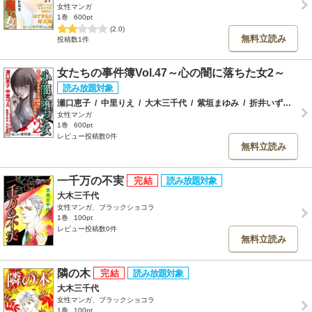
女性マンガ
1巻
600pt
(2.0)
無料立読み
投稿数1件
女たちの事件簿Vol.47～心の闇に落ちた女2～
瀬口恵子
/
中里りえ
/
大木三千代
/
紫垣まゆみ
/
折井いずみ
/
河
女性マンガ
1巻
600pt
レビュー投稿数0件
無料立読み
一千万の不実
大木三千代
女性マンガ、ブラックショコラ
1巻
100pt
レビュー投稿数0件
無料立読み
隣の木
大木三千代
女性マンガ、ブラックショコラ
1巻
100pt