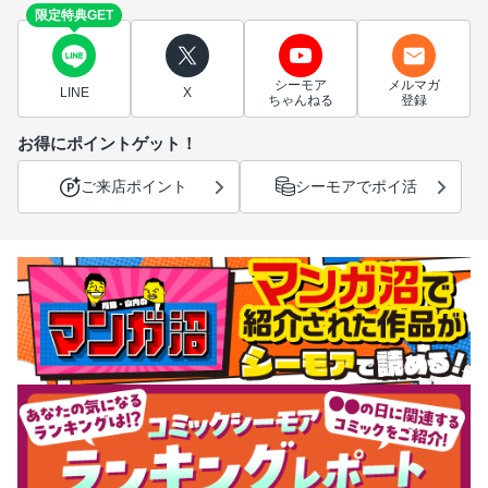
限定特典GET
シーモア
メルマガ
LINE
X
ちゃんねる
登録
お得にポイントゲット！
ご来店ポイント
シーモアでポイ活