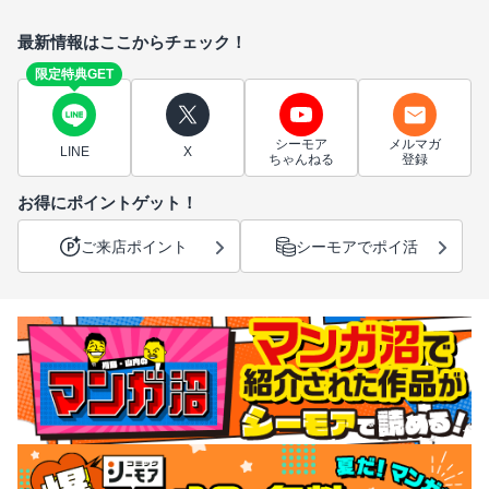
最新情報はここからチェック！
限定特典GET
シーモア
メルマガ
LINE
X
ちゃんねる
登録
お得にポイントゲット！
ご来店ポイント
シーモアでポイ活