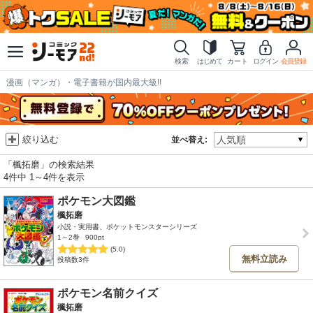
検索
はじめて
カート
ログイン
会員登録
漫画（マンガ）・電子書籍が国内最大級!!
絞り込む
並べ替え:
「楓拓磨」の検索結果
4件中 1～4件を表示
ポケモン大図鑑
楓拓磨
小説・実用書、ポケットモンスターシリーズ
1～2巻
900pt
(5.0)
無料立読み
投稿数3件
ポケモン名前クイズ
楓拓磨