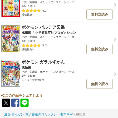
小説・実用書、ポケットモンスターシリーズ
1巻
810pt
(5.0)
無料立読み
投稿数2件
ポケモン パルデア図鑑
楓拓磨
/
小学館集英社プロダクション
小説・実用書、ポケットモンスターシリーズ
1巻
900pt
(5.0)
無料立読み
投稿数2件
ポケモン ガラルずかん
楓拓磨
小説・実用書、ポケットモンスターシリーズ
1巻
850pt
レビュー投稿数0件
無料立読み
この作品をシェアしよう
漫画(まんが)・電子書籍のコミックシーモアTOP
楓拓磨