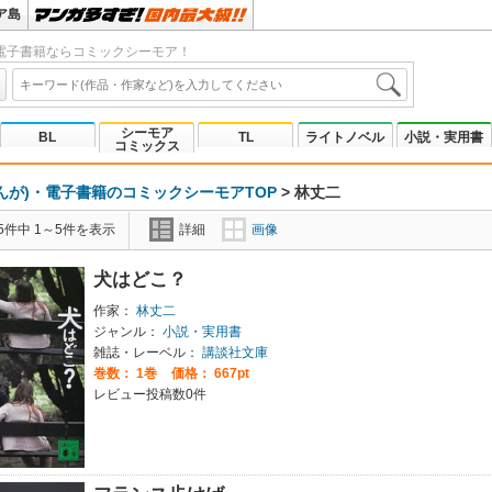
ア島
電子書籍ならコミックシーモア！
シーモア
BL
TL
ライトノベル
小説・実用書
コミックス
んが)・電子書籍のコミックシーモアTOP
>
林丈二
5件中 1～5件を表示
詳細
画像
犬はどこ？
作家：
林丈二
ジャンル：
小説・実用書
雑誌・レーベル：
講談社文庫
巻数：
1巻
価格： 667pt
レビュー投稿数0件