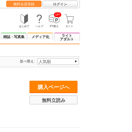
無料会員登録
ログイン
UP!
はじめて
ヘルプ
PT購入
カート
ライト
雑誌・写真集
メディア化
アダルト
並べ替え:
購入ページへ
無料立読み