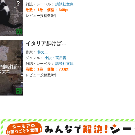
雑誌・レーベル：
講談社文庫
巻数：
1巻
価格： 648pt
レビュー投稿数0件
イタリア歩けば…
作家：
林丈二
ジャンル：
小説・実用書
雑誌・レーベル：
講談社文庫
巻数：
1巻
価格： 733pt
レビュー投稿数0件