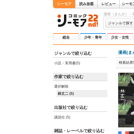
シーモア
読み放題
レビュー
シーモ
漫画（まんが）・
ジャンルで探す
総合
少年・青年
少女・女性
漫画(ま
ジャンルで絞り込む
検索結果
小説・実用書(5)
作家で絞り込む
選択解除
林丈二 (5)
出版社で絞り込む
講談社 (5)
雑誌・レーベルで絞り込む