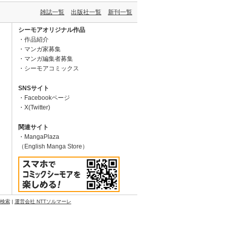
雑誌一覧
出版社一覧
新刊一覧
シーモアオリジナル作品
作品紹介
マンガ家募集
マンガ編集者募集
シーモアコミックス
SNSサイト
Facebookページ
X(Twitter)
関連サイト
MangaPlaza
（English Manga Store）
N検索
|
運営会社 NTTソルマーレ