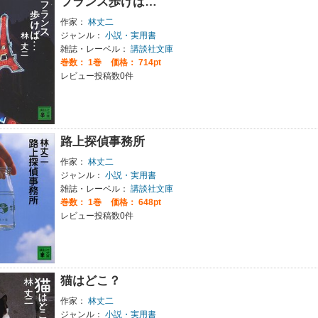
フランス歩けば…
作家：
林丈二
ジャンル：
小説・実用書
雑誌・レーベル：
講談社文庫
巻数：
1巻
価格： 714pt
レビュー投稿数0件
路上探偵事務所
作家：
林丈二
ジャンル：
小説・実用書
雑誌・レーベル：
講談社文庫
巻数：
1巻
価格： 648pt
レビュー投稿数0件
猫はどこ？
作家：
林丈二
ジャンル：
小説・実用書