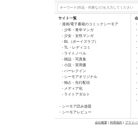
サイト一覧
漫画/電子書籍のコミックシーモア
少年・青年マンガ
少女・女性マンガ
BL（ボーイズラブ）
TL・レディコミ
ライトノベル
雑誌・写真集
小説・実用書
ハーレクイン
シーモアオリジナル
独占・先行配信
メディア化
ライトアダルト
シーモア読み放題
シーモアレビュー
会社概要
|
利用規約
|
プライバ