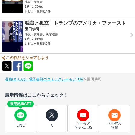
小説・実用書
1巻
1,650pt
レビュー投稿数0件
独裁と孤立 トランプのアメリカ・ファースト
園田耕司
小説・実用書、筑摩選書
1巻
1,650pt
レビュー投稿数0件
この作品をシェアしよう
漫画(まんが)・電子書籍のコミックシーモアTOP
園田耕司
最新情報はここからチェック！
限定特典GET
シーモア
メルマガ
LINE
X
ちゃんねる
登録