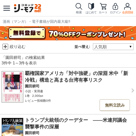
検索
はじめて
カート
ログイン
会員登録
漫画（マンガ）・電子書籍が国内最大級!!
絞り込む
並べ替え:
「園田耕司」の検索結果
3件中 1～3件を表示
覇権国家アメリカ「対中強硬」の深淵 米中「新
冷戦」構造と高まる台湾有事リスク
園田耕司
小説・実用書
1巻
2,000pt
レビュー投稿数0件
無料立読み
トランプ大統領のクーデター ――米連邦議会
襲撃事件の深層
園田耕司