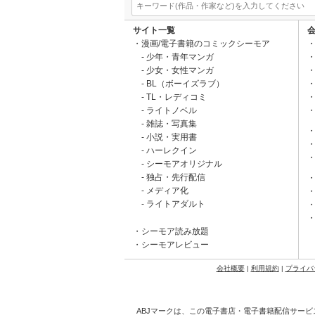
サイト一覧
漫画/電子書籍のコミックシーモア
少年・青年マンガ
少女・女性マンガ
BL（ボーイズラブ）
TL・レディコミ
ライトノベル
雑誌・写真集
小説・実用書
ハーレクイン
シーモアオリジナル
独占・先行配信
メディア化
ライトアダルト
シーモア読み放題
シーモアレビュー
会社概要
|
利用規約
|
プライバ
ABJマークは、この電子書店・電子書籍配信サービ