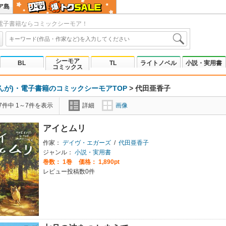
ア島
電子書籍ならコミックシーモア！
シーモア
BL
TL
ライトノベル
小説・実用書
コミックス
んが)・電子書籍のコミックシーモアTOP
>
代田亜香子
7件中 1～7件を表示
詳細
画像
アイとムリ
作家：
デイヴ・エガーズ
/
代田亜香子
ジャンル：
小説・実用書
巻数：
1巻
価格： 1,890pt
レビュー投稿数0件