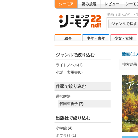
シーモア
読み放題
レビュー
シーモ
漫画（まんが）・
ジャンルで探す
総合
少年・青年
少女・女性
漫画(ま
ジャンルで絞り込む
検索結果
ライトノベル(1)
小説・実用書(6)
作家で絞り込む
選択解除
代田亜香子 (7)
出版社で絞り込む
小学館 (4)
ポプラ社 (1)