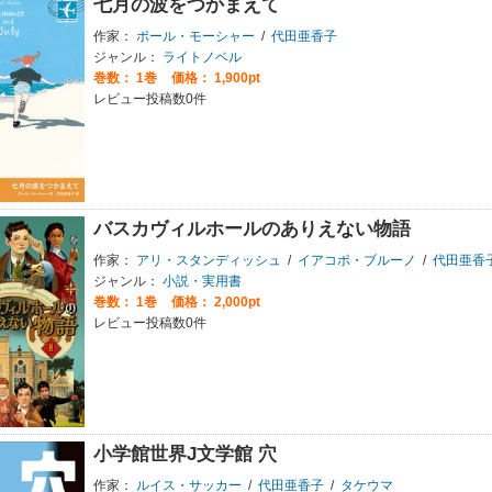
七月の波をつかまえて
作家：
ポール・モーシャー
/
代田亜香子
ジャンル：
ライトノベル
巻数：
1巻
価格： 1,900pt
レビュー投稿数0件
バスカヴィルホールのありえない物語
作家：
アリ・スタンディッシュ
/
イアコポ・ブルーノ
/
代田亜香
ジャンル：
小説・実用書
巻数：
1巻
価格： 2,000pt
レビュー投稿数0件
小学館世界J文学館 穴
作家：
ルイス・サッカー
/
代田亜香子
/
タケウマ