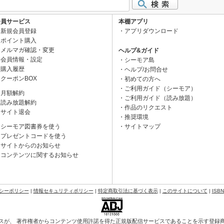
会員サービス
本棚アプリ
新規会員登録
アプリダウンロード
ポイント購入
メルマガ確認・変更
ヘルプ&ガイド
会員情報・設定
シーモア島
購入履歴
ヘルプ/お問合せ
クーポンBOX
初めての方へ
ご利用ガイド（シーモア）
月額解約
ご利用ガイド（読み放題）
読み放題解約
作品のリクエスト
サイト退会
推奨環境
シーモア図書券を使う
サイトマップ
プレゼントコードを使う
サイトからのお知らせ
コンテンツに関するお知らせ
シーポリシー
|
情報セキュリティポリシー
|
特定商取引法に基づく表示
|
このサイトについて
|
ISB
スが、 著作権者からコンテンツ使用許諾を得た正規版配信サービスであることを示す登録商標（