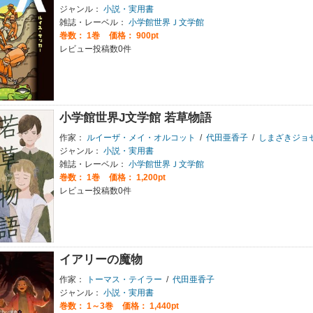
ジャンル：
小説・実用書
雑誌・レーベル：
小学館世界Ｊ文学館
巻数：
1巻
価格： 900pt
レビュー投稿数0件
小学館世界J文学館 若草物語
作家：
ルイーザ・メイ・オルコット
/
代田亜香子
/
しまざきジョ
ジャンル：
小説・実用書
雑誌・レーベル：
小学館世界Ｊ文学館
巻数：
1巻
価格： 1,200pt
レビュー投稿数0件
イアリーの魔物
作家：
トーマス・テイラー
/
代田亜香子
ジャンル：
小説・実用書
巻数：
1～3巻
価格： 1,440pt