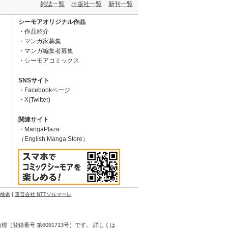
雑誌一覧
出版社一覧
新刊一覧
シーモアオリジナル作品
作品紹介
マンガ家募集
マンガ編集者募集
シーモアコミックス
SNSサイト
Facebookページ
X(Twitter)
関連サイト
MangaPlaza
（English Manga Store）
N検索
|
運営会社 NTTソルマーレ
登録番号 第6091713号）です。 詳しくは