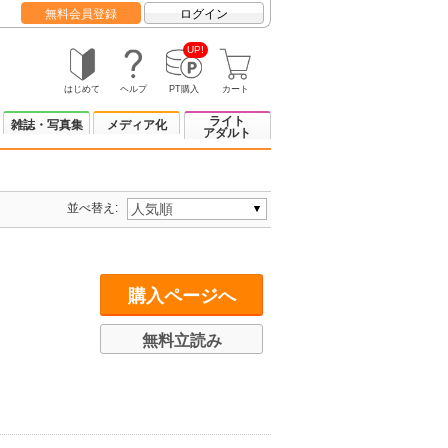
無料会員登録
ログイン
UP!
はじめて
ヘルプ
PT購入
カート
ライト
雑誌・写真集
メディア化
アダルト
並べ替え:
購入ページへ
無料立読み