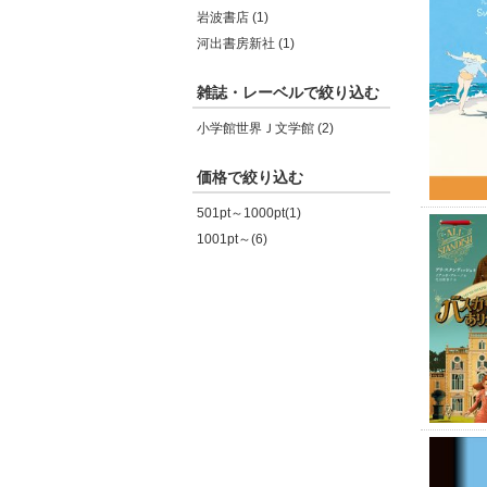
岩波書店 (1)
河出書房新社 (1)
雑誌・レーベルで絞り込む
小学館世界Ｊ文学館 (2)
価格で絞り込む
501pt～1000pt(1)
1001pt～(6)