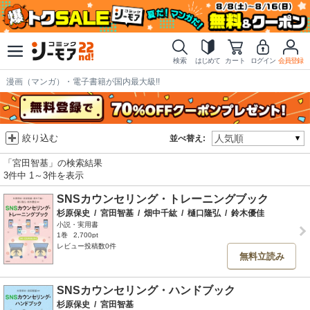
検索
はじめて
カート
ログイン
会員登録
漫画（マンガ）・電子書籍が国内最大級!!
絞り込む
並べ替え:
「宮田智基」の検索結果
3件中 1～3件を表示
SNSカウンセリング・トレーニングブック
杉原保史
/
宮田智基
/
畑中千紘
/
樋口隆弘
/
鈴木優佳
小説・実用書
1巻
2,700pt
レビュー投稿数0件
無料立読み
SNSカウンセリング・ハンドブック
杉原保史
/
宮田智基