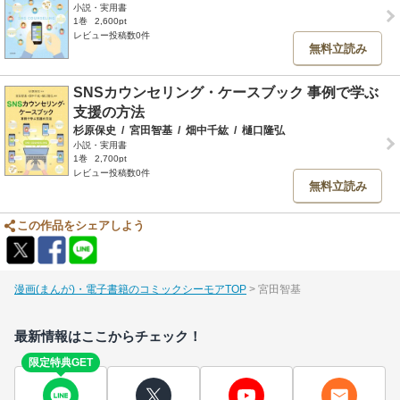
小説・実用書
1巻
2,600pt
レビュー投稿数0件
無料立読み
SNSカウンセリング・ケースブック 事例で学ぶ
支援の方法
杉原保史
/
宮田智基
/
畑中千紘
/
樋口隆弘
小説・実用書
1巻
2,700pt
レビュー投稿数0件
無料立読み
この作品をシェアしよう
漫画(まんが)・電子書籍のコミックシーモアTOP
宮田智基
最新情報はここからチェック！
限定特典GET