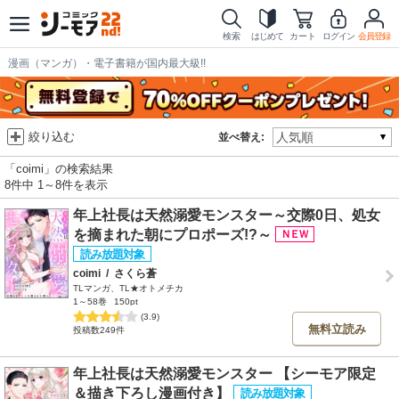
検索
はじめて
カート
ログイン
会員登録
漫画（マンガ）・電子書籍が国内最大級!!
絞り込む
並べ替え:
「coimi」の検索結果
8件中 1～8件を表示
年上社長は天然溺愛モンスター～交際0日、処女
を摘まれた朝にプロポーズ!?～
coimi
/
さくら蒼
TLマンガ、TL★オトメチカ
1～58巻
150pt
(3.9)
無料立読み
投稿数249件
年上社長は天然溺愛モンスター 【シーモア限定
＆描き下ろし漫画付き】