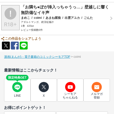
「お隣ち●ぽが挿入っちゃうっ…」壁越しに響く
無防備なイキ声
まめこ
/
coimi
/
あまね紫狼
/
出雲アユカ
/
ごんた
アダルトマンガ、絶頂征服Z!
1巻
420pt
レビュー投稿数0件
この作品をシェアしよう
漫画(まんが)・電子書籍のコミックシーモアTOP
coimi
最新情報はここからチェック！
限定特典GET
シーモア
メルマガ
LINE
X
ちゃんねる
登録
お得にポイントゲット！