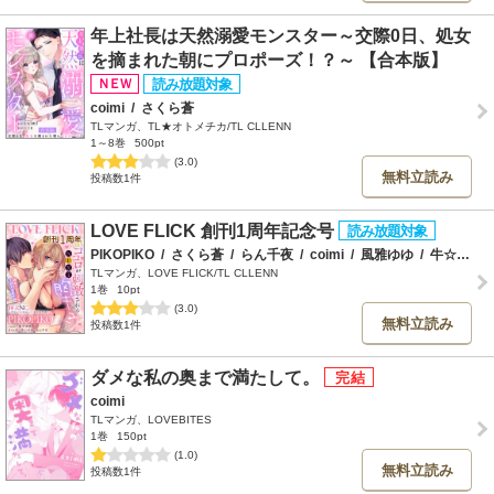
年上社長は天然溺愛モンスター～交際0日、処女
を摘まれた朝にプロポーズ！？～ 【合本版】
coimi
/
さくら蒼
TLマンガ、TL★オトメチカ/TL CLLENN
1～8巻
500pt
(3.0)
無料立読み
投稿数1件
LOVE FLICK 創刊1周年記念号
PIKOPIKO
/
さくら蒼
/
らん千夜
/
coimi
/
風雅ゆゆ
/
牛☆丼子
TLマンガ、LOVE FLICK/TL CLLENN
1巻
10pt
(3.0)
無料立読み
投稿数1件
ダメな私の奥まで満たして。
coimi
TLマンガ、LOVEBITES
1巻
150pt
(1.0)
無料立読み
投稿数1件