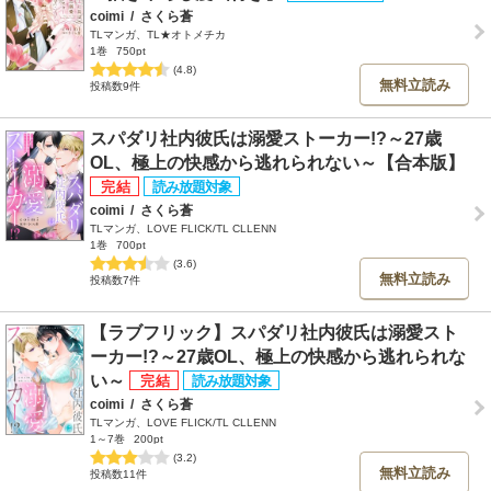
coimi
/
さくら蒼
TLマンガ、TL★オトメチカ
1巻
750pt
(4.8)
無料立読み
投稿数9件
スパダリ社内彼氏は溺愛ストーカー!?～27歳
OL、極上の快感から逃れられない～【合本版】
coimi
/
さくら蒼
TLマンガ、LOVE FLICK/TL CLLENN
1巻
700pt
(3.6)
無料立読み
投稿数7件
【ラブフリック】スパダリ社内彼氏は溺愛スト
ーカー!?～27歳OL、極上の快感から逃れられな
い～
coimi
/
さくら蒼
TLマンガ、LOVE FLICK/TL CLLENN
1～7巻
200pt
(3.2)
無料立読み
投稿数11件