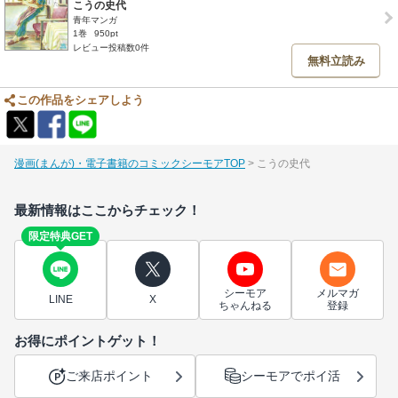
こうの史代
青年マンガ
1巻
950pt
レビュー投稿数0件
無料立読み
この作品をシェアしよう
漫画(まんが)・電子書籍のコミックシーモアTOP
こうの史代
最新情報はここからチェック！
限定特典GET
シーモア
メルマガ
LINE
X
ちゃんねる
登録
お得にポイントゲット！
ご来店ポイント
シーモアでポイ活