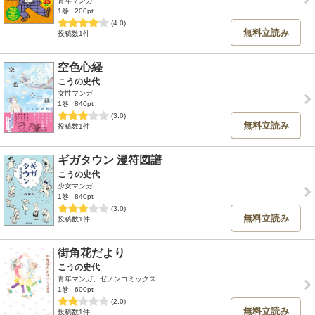
青年マンガ
1巻
200pt
(4.0)
無料立読み
投稿数1件
空色心経
こうの史代
女性マンガ
1巻
840pt
(3.0)
無料立読み
投稿数1件
ギガタウン 漫符図譜
こうの史代
少女マンガ
1巻
840pt
(3.0)
無料立読み
投稿数1件
街角花だより
こうの史代
青年マンガ、ゼノンコミックス
1巻
600pt
(2.0)
無料立読み
投稿数1件