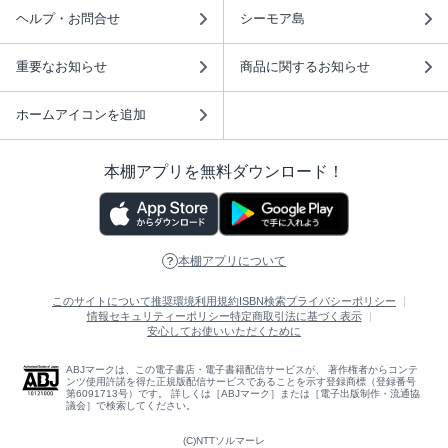
ヘルプ・お問合せ
シーモア島
重要なお知らせ
商品に関するお知らせ
ホームアイコンを追加
本棚アプリを無料ダウンロード！
本棚アプリについて
このサイトについて
推奨環境
利用規約
ISBN検索
プライバシーポリシー
情報セキュリティーポリシー
特定商取引法に基づく表示
安心してお使いいただくために
ABJマークは、この電子書店・電子書籍配信サービスが、 著作権者からコンテ
ンツ使用許諾を得た正規版配信サービスであることを示す登録商標（登録番号
第6091713号）です。 詳しくは［ABJマーク］または［電子出版制作・流通協
議会］で検索してください。
(C)NTTソルマーレ