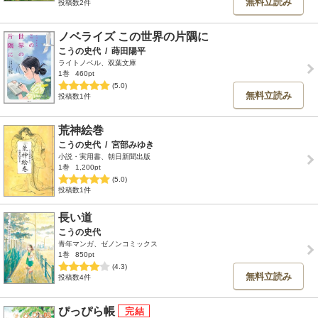
無料立読み
投稿数2件
ノベライズ この世界の片隅に
こうの史代
/
蒔田陽平
ライトノベル、双葉文庫
1巻
460pt
(5.0)
無料立読み
投稿数1件
荒神絵巻
こうの史代
/
宮部みゆき
小説・実用書、朝日新聞出版
1巻
1,200pt
(5.0)
投稿数1件
長い道
こうの史代
青年マンガ、ゼノンコミックス
1巻
850pt
(4.3)
無料立読み
投稿数4件
ぴっぴら帳