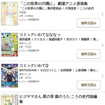
「この世界の片隅に」 劇場アニメ原画集
「この世界の片隅に」製作委員会
/
片渕須直
/
こうの史代
写真集
1巻
2,400pt
レビュー投稿数0件
無料立読み
コミックいわてなななっ
黒田硫黄
/
ナリタカ
/
福盛田藍子
/
市川ラク
/
朝陽昇
/
東和広
/
青年マンガ
1巻
727pt
レビュー投稿数0件
無料立読み
コミックいわてQ
MATSUDA98
/
そのだつくし
/
吉田戦車
/
上条明峰
/
榊カルラ
/
青年マンガ
1巻
727pt
レビュー投稿数0件
無料立読み
ヒジヤマさん 星の音 森のうた こうの史代短編
集