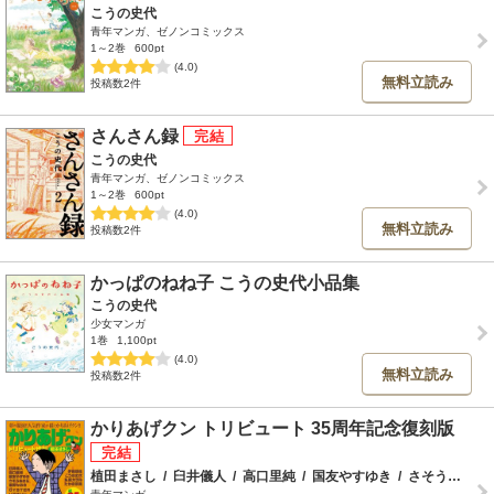
こうの史代
青年マンガ、ゼノンコミックス
1～2巻
600pt
(4.0)
無料立読み
投稿数2件
さんさん録
こうの史代
青年マンガ、ゼノンコミックス
1～2巻
600pt
(4.0)
無料立読み
投稿数2件
かっぱのねね子 こうの史代小品集
こうの史代
少女マンガ
1巻
1,100pt
(4.0)
無料立読み
投稿数2件
かりあげクン トリビュート 35周年記念復刻版
植田まさし
/
臼井儀人
/
高口里純
/
国友やすゆき
/
さそうあきら