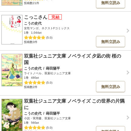
無料立読み
投稿数21件
こっこさん
こうの史代
女性マンガ、ネクストFコミックス
1巻
1,044pt
(5.0)
無料立読み
投稿数3件
双葉社ジュニア文庫 ノベライズ 夕凪の街 桜の
国
こうの史代
/
蒔田陽平
ライトノベル、双葉社ジュニア文庫
1巻
480pt
(5.0)
無料立読み
投稿数2件
双葉社ジュニア文庫 ノベライズ この世界の片隅
に
こうの史代
/
蒔田陽平
小説・実用書、双葉社ジュニア文庫
1巻
560pt
(5.0)