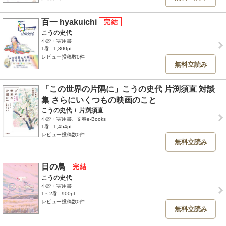
百一 hyakuichi
こうの史代
小説・実用書
1巻
1,300pt
レビュー投稿数0件
無料立読み
「この世界の片隅に」こうの史代 片渕須直 対談
集 さらにいくつもの映画のこと
こうの史代
/
片渕須直
小説・実用書、文春e-Books
1巻
1,454pt
レビュー投稿数0件
無料立読み
日の鳥
こうの史代
小説・実用書
1～2巻
900pt
レビュー投稿数0件
無料立読み