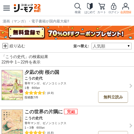
検索
はじめて
カート
ログイン
会員登録
漫画（マンガ）・電子書籍が国内最大級!!
絞り込む
並べ替え:
「こうの史代」の検索結果
22件中 1～22件を表示
夕凪の街 桜の国
こうの史代
青年マンガ、ゼノンコミックス
1巻
600pt
(4.9)
無料立読み
投稿数7件
この世界の片隅に
こうの史代
青年マンガ、ゼノンコミックス
1～3巻
600pt
(4.8)