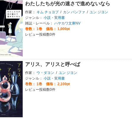
わたしたちが光の速さで進めないなら
作家：
キム チョヨプ
/
カン バンファ
/
ユン ジヨン
ジャンル：
小説・実用書
雑誌・レーベル：
ハヤカワ文庫NV
巻数：
1巻
価格： 1,000pt
レビュー投稿数0件
アリス、アリスと呼べば
作家：
ウ・ダヨン
/
ユン ジヨン
ジャンル：
小説・実用書
巻数：
1巻
価格： 2,100pt
レビュー投稿数0件