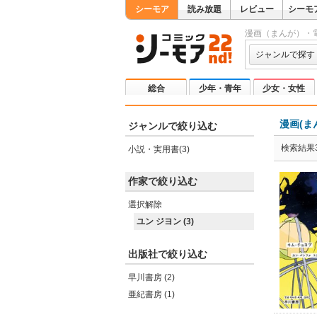
シーモア
読み放題
レビュー
シーモ
漫画（まんが）・
ジャンルで探す
総合
少年・青年
少女・女性
漫画(ま
ジャンルで絞り込む
検索結果
小説・実用書(3)
作家で絞り込む
選択解除
ユン ジヨン (3)
出版社で絞り込む
早川書房 (2)
亜紀書房 (1)