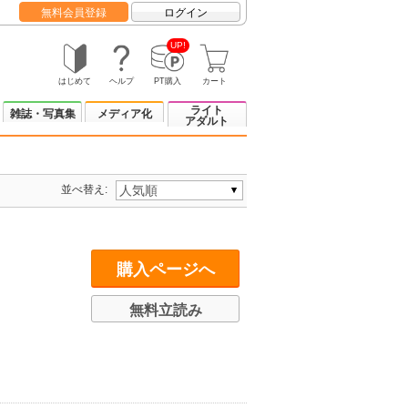
無料会員登録
ログイン
UP!
はじめて
ヘルプ
PT購入
カート
ライト
雑誌・写真集
メディア化
アダルト
並べ替え:
購入ページへ
無料立読み