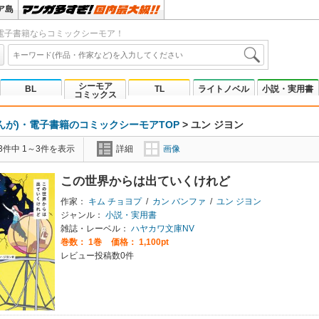
ア島
電子書籍ならコミックシーモア！
シーモア
BL
TL
ライトノベル
小説・実用書
コミックス
んが)・電子書籍のコミックシーモアTOP
>
ユン ジヨン
3件中 1～3件を表示
詳細
画像
この世界からは出ていくけれど
作家：
キム チョヨプ
/
カン バンファ
/
ユン ジヨン
ジャンル：
小説・実用書
雑誌・レーベル：
ハヤカワ文庫NV
巻数：
1巻
価格： 1,100pt
レビュー投稿数0件