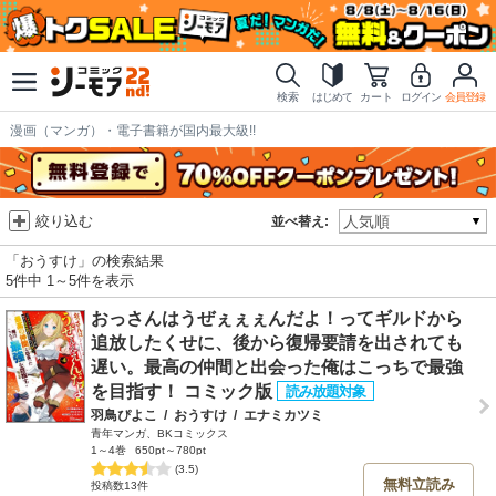
検索
はじめて
カート
ログイン
会員登録
漫画（マンガ）・電子書籍が国内最大級!!
絞り込む
並べ替え:
「おうすけ」の検索結果
5件中 1～5件を表示
おっさんはうぜぇぇぇんだよ！ってギルドから
追放したくせに、後から復帰要請を出されても
遅い。最高の仲間と出会った俺はこっちで最強
を目指す！ コミック版
羽鳥ぴよこ
/
おうすけ
/
エナミカツミ
青年マンガ、BKコミックス
1～4巻
650pt～780pt
(3.5)
無料立読み
投稿数13件