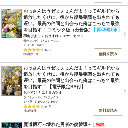
おっさんはうぜぇぇぇんだよ！ってギルドから
追放したくせに、後から復帰要請を出されても
遅い。最高の仲間と出会った俺はこっちで最強
を目指す！ コミック版（分冊版）
羽鳥ぴよこ
/
おうすけ
/
エナミカツミ
青年マンガ、BKコミックス
1～28巻
150pt
(4.0)
無料立読み
投稿数13件
おっさんはうぜぇぇぇんだよ！ってギルドから
追放したくせに、後から復帰要請を出されても
遅い。最高の仲間と出会った俺はこっちで最強
を目指す！ 【電子限定SS付】
おうすけ
/
エナミカツミ
ライトノベル、BKブックス
1～4巻
1,200pt～1,300pt
(4.4)
無料立読み
投稿数5件
魔道機巧～壊れた勇者の復讐譚～