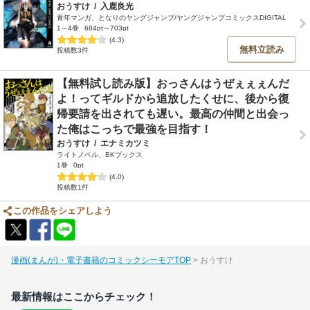
おうすけ
/
入鹿良光
青年マンガ、となりのヤングジャンプ/ヤングジャンプコミックスDIGITAL
1～4巻
684pt～703pt
(4.3)
無料立読み
投稿数3件
【無料試し読み版】おっさんはうぜぇぇぇんだ
よ！ってギルドから追放したくせに、後から復
帰要請を出されても遅い。最高の仲間と出会っ
た俺はこっちで最強を目指す！
おうすけ
/
エナミカツミ
ライトノベル、BKブックス
1巻
0pt
(4.0)
投稿数1件
この作品をシェアしよう
漫画(まんが)・電子書籍のコミックシーモアTOP
おうすけ
最新情報はここからチェック！