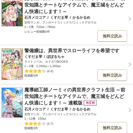
世知識とチートなアイテムで、魔王城をどんど
ん快適にします！～
石月メロコア
/
くすだま琴
/
かるかるめ
女性マンガ、ブシロードコミックス/コミックグロウル
1～2巻
720pt～780pt
レビュー投稿数0件
無料立読み
警備嬢は、異世界でスローライフを希望です
くすだま琴
/
ぽぽるちゃ
ライトノベル、カドカワBOOKS
1～2巻
1,200pt～1,300pt
(4.4)
無料立読み
投稿数5件
魔導細工師ノーミィの異世界クラフト生活 ～前
世知識とチートなアイテムで、魔王城をどんど
ん快適にします！～ 連載版
石月メロコア
/
くすだま琴
/
かるかるめ
女性マンガ、ブシロードコミックス/コミックグロウル
1～13巻
150pt
(3.7)
無料立読み
投稿数3件