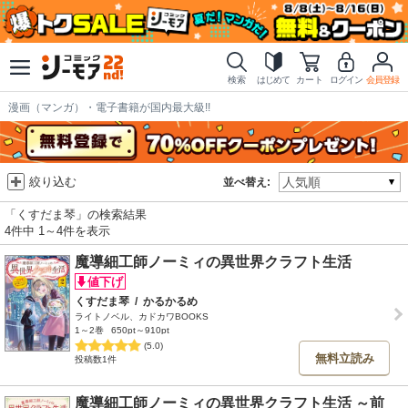
検索
はじめて
カート
ログイン
会員登録
漫画（マンガ）・電子書籍が国内最大級!!
絞り込む
並べ替え:
「くすだま琴」の検索結果
4件中 1～4件を表示
魔導細工師ノーミィの異世界クラフト生活
くすだま琴
/
かるかるめ
ライトノベル、カドカワBOOKS
1～2巻
650pt～910pt
(5.0)
無料立読み
投稿数1件
魔導細工師ノーミィの異世界クラフト生活 ～前