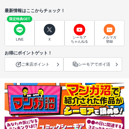
最新情報はここからチェック！
限定特典GET
シーモア
メルマガ
LINE
X
ちゃんねる
登録
お得にポイントゲット！
ご来店ポイント
シーモアでポイ活