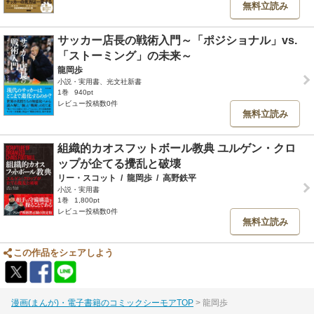
無料立読み
サッカー店長の戦術入門～「ポジショナル」vs.
「ストーミング」の未来～
龍岡歩
小説・実用書、光文社新書
1巻
940pt
レビュー投稿数0件
無料立読み
組織的カオスフットボール教典 ユルゲン・クロ
ップが企てる攪乱と破壊
リー・スコット
/
龍岡歩
/
高野鉄平
小説・実用書
1巻
1,800pt
レビュー投稿数0件
無料立読み
この作品をシェアしよう
漫画(まんが)・電子書籍のコミックシーモアTOP
龍岡歩