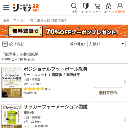
検索
はじめて
カート
ログイン
会員登録
漫画（マンガ）・電子書籍が国内最大級!!
絞り込む
並べ替え:
「龍岡歩」の検索結果
4件中 1～4件を表示
ポジショナルフットボール教典
リー・スコット
/
龍岡歩
/
高野鉄平
小説・実用書
1巻
1,800pt
(5.0)
無料立読み
投稿数1件
サッカーフォーメーション図鑑
龍岡歩
小説・実用書
1巻
1,530pt
レビュー投稿数0件