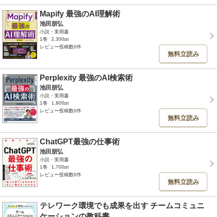
Mapify 最強のAI理解術
池田朋弘
小説・実用書
1巻
2,300pt
レビュー投稿数0件
無料立読み
Perplexity 最強のAI検索術
池田朋弘
小説・実用書
1巻
1,800pt
レビュー投稿数0件
無料立読み
ChatGPT最強の仕事術
池田朋弘
小説・実用書
1巻
1,700pt
レビュー投稿数0件
無料立読み
テレワーク環境でも成果を出す チームコミュニ
ケーションの教科書