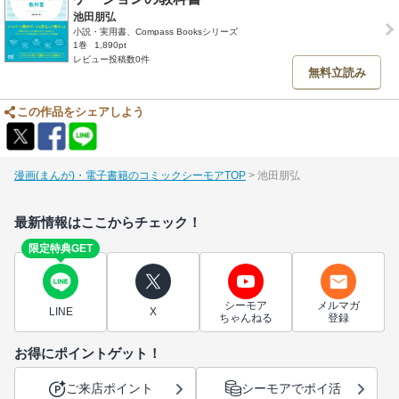
池田朋弘
小説・実用書、Compass Booksシリーズ
1巻
1,890pt
レビュー投稿数0件
無料立読み
この作品をシェアしよう
漫画(まんが)・電子書籍のコミックシーモアTOP
池田朋弘
最新情報はここからチェック！
限定特典GET
シーモア
メルマガ
LINE
X
ちゃんねる
登録
お得にポイントゲット！
ご来店ポイント
シーモアでポイ活