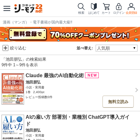
検索
はじめて
カート
ログイン
会員登録
漫画（マンガ）・電子書籍が国内最大級!!
絞り込む
並べ替え:
「池田朋弘」の検索結果
9件中 1～9件を表示
Claude 最強のAI自動化術
池田朋弘
小説・実用書
1巻
2,400pt
レビュー投稿数0件
無料立読み
AIの雇い方 部署別・業種別 ChatGPT導入ガイ
ド
池田朋弘
小説・実用書