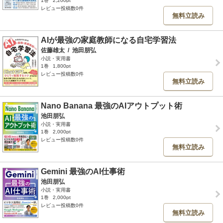
1巻
2,200pt
レビュー投稿数0件
無料立読み
AIが最強の家庭教師になる自宅学習法
佐藤雄太
/
池田朋弘
小説・実用書
1巻
1,800pt
レビュー投稿数0件
無料立読み
Nano Banana 最強のAIアウトプット術
池田朋弘
小説・実用書
1巻
2,000pt
レビュー投稿数0件
無料立読み
Gemini 最強のAI仕事術
池田朋弘
小説・実用書
1巻
2,000pt
レビュー投稿数0件
無料立読み