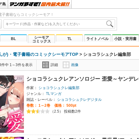
ア島
電子書籍ならコミックシーモア！
シーモア
BL
TL
ライトノベル
小説・実用書
コミックス
んが)・電子書籍のコミックシーモアTOP
>
ショコラシュクレ編集部
3件中 1～3件を表示
詳細
画像
ショコラシュクレアンソロジー 歪愛～ヤンデ
作家：
ショコラシュクレ編集部
ジャンル：
TLマンガ
雑誌・レーベル：
ショコラシュクレデジタル
巻数：
1～2巻
価格： 500pt
（2.5） 投稿数2件