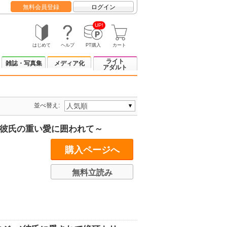
無料会員登録
ログイン
UP!
はじめて
ヘルプ
PT購入
カート
ライト
雑誌・写真集
メディア化
アダルト
並べ替え:
レ彼氏の重い愛に囲われて～
購入ページへ
無料立読み