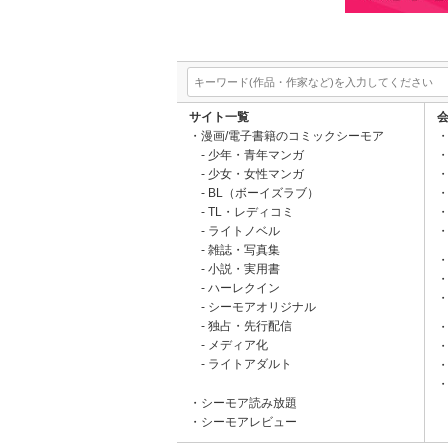
サイト一覧
漫画/電子書籍のコミックシーモア
少年・青年マンガ
少女・女性マンガ
BL（ボーイズラブ）
TL・レディコミ
ライトノベル
雑誌・写真集
小説・実用書
ハーレクイン
シーモアオリジナル
独占・先行配信
メディア化
ライトアダルト
シーモア読み放題
シーモアレビュー