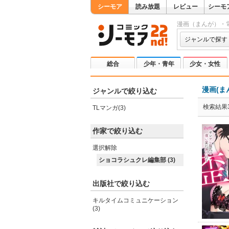
シーモア
読み放題
レビュー
シーモ
漫画（まんが）・
ジャンルで探す
総合
少年・青年
少女・女性
漫画(ま
ジャンルで絞り込む
検索結果
TLマンガ(3)
作家で絞り込む
選択解除
ショコラシュクレ編集部 (3)
出版社で絞り込む
キルタイムコミュニケーション
(3)