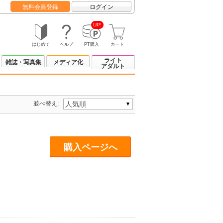
無料会員登録
ログイン
UP!
はじめて
ヘルプ
PT購入
カート
ライト
雑誌・写真集
メディア化
アダルト
並べ替え:
購入ページへ