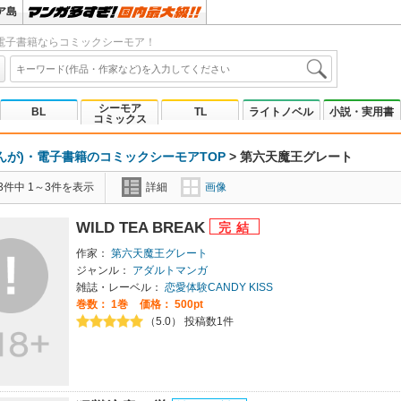
ア島
電子書籍ならコミックシーモア！
シーモア
BL
TL
ライトノベル
小説・実用書
コミックス
んが)・電子書籍のコミックシーモアTOP
>
第六天魔王グレート
3件中 1～3件を表示
詳細
画像
WILD TEA BREAK
作家：
第六天魔王グレート
ジャンル：
アダルトマンガ
雑誌・レーベル：
恋愛体験CANDY KISS
巻数：
1巻
価格： 500pt
（5.0） 投稿数1件