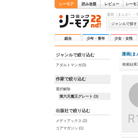
シーモア
読み放題
レビュー
シーモ
漫画（まんが）・
ジャンルで探す
総合
少年・青年
少女・女性
漫画(ま
ジャンルで絞り込む
検索結果
アダルトマンガ(3)
作家で絞り込む
選択解除
第六天魔王グレート (3)
出版社で絞り込む
メディアックス (2)
コアマガジン (1)