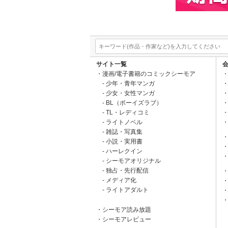
サイト一覧
漫画/電子書籍のコミックシーモア
少年・青年マンガ
少女・女性マンガ
BL（ボーイズラブ）
TL・レディコミ
ライトノベル
雑誌・写真集
小説・実用書
ハーレクイン
シーモアオリジナル
独占・先行配信
メディア化
ライトアダルト
シーモア読み放題
シーモアレビュー