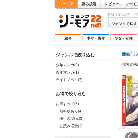
シーモア
読み放題
レビュー
シーモ
漫画（まんが）・
ジャンルで探す
総合
少年・青年
少女・女性
漫画(ま
ジャンルで絞り込む
検索結果1
少年マンガ(9)
青年マンガ(1)
ライトノベル(7)
お得で絞り込む
お得すべて(6)
無料版あり(4)
値引き/還元(3)
立読み増量(1)