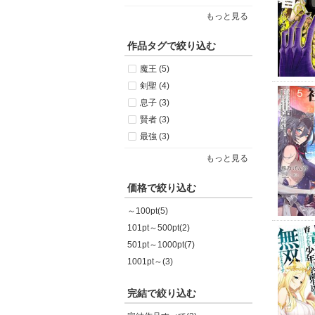
もっと見る
作品タグで絞り込む
魔王 (5)
剣聖 (4)
息子 (3)
賢者 (3)
最強 (3)
もっと見る
価格で絞り込む
～100pt(5)
101pt～500pt(2)
501pt～1000pt(7)
1001pt～(3)
完結で絞り込む