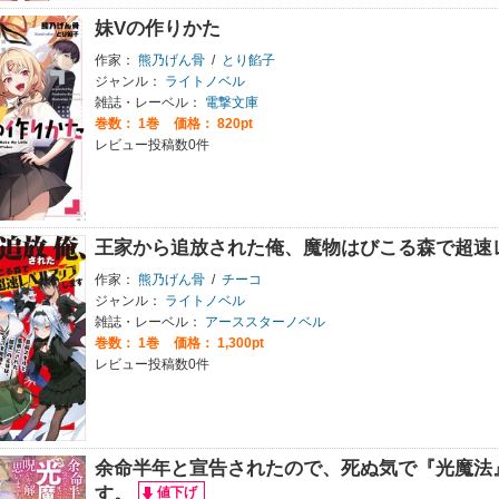
妹Vの作りかた
作家：
熊乃げん骨
/
とり餡子
ジャンル：
ライトノベル
雑誌・レーベル：
電撃文庫
巻数：
1巻
価格： 820pt
レビュー投稿数0件
王家から追放された俺、魔物はびこる森で超速
作家：
熊乃げん骨
/
チーコ
ジャンル：
ライトノベル
雑誌・レーベル：
アーススターノベル
巻数：
1巻
価格： 1,300pt
レビュー投稿数0件
余命半年と宣告されたので、死ぬ気で『光魔法
す。