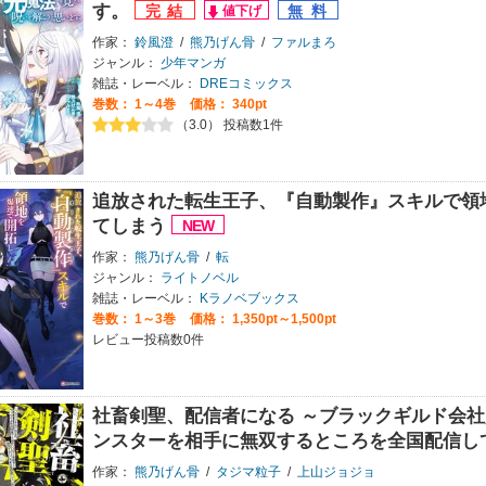
す。
作家：
鈴風澄
/
熊乃げん骨
/
ファルまろ
ジャンル：
少年マンガ
雑誌・レーベル：
DREコミックス
巻数：
1～4巻
価格： 340pt
（3.0） 投稿数1件
追放された転生王子、『自動製作』スキルで領
てしまう
作家：
熊乃げん骨
/
転
ジャンル：
ライトノベル
雑誌・レーベル：
Kラノベブックス
巻数：
1～3巻
価格： 1,350pt～1,500pt
レビュー投稿数0件
社畜剣聖、配信者になる ～ブラックギルド会社
ンスターを相手に無双するところを全国配信して
作家：
熊乃げん骨
/
タジマ粒子
/
上山ジョジョ