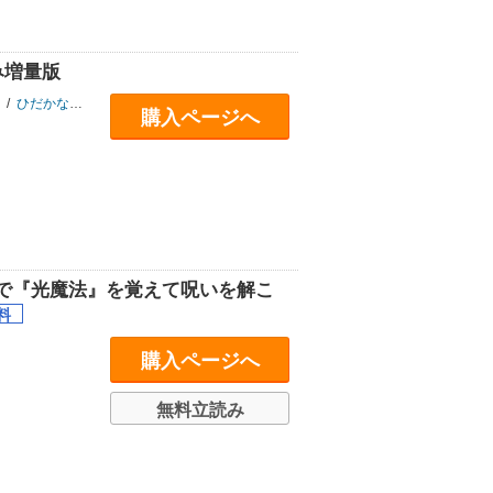
み増量版
/
ひだかなみ
/
鈴風澄
/
熊乃げん骨
/
ファルまろ
購入ページへ
で『光魔法』を覚えて呪いを解こ
購入ページへ
無料立読み