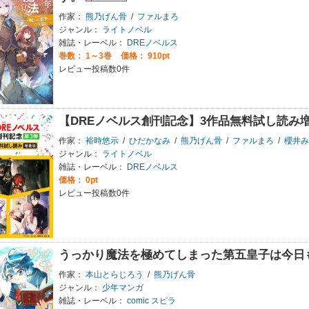
作家：
熊乃げん骨
/
ファルまろ
ジャンル：
ライトノベル
雑誌・レーベル：
DREノベルス
巻数：
1～3巻
価格： 910pt
レビュー投稿数0件
【DREノベルス創刊記念】3作品無料試し読み
作家：
裕時悠示
/
ひだかなみ
/
熊乃げん骨
/
ファルまろ
/
櫻井み
ジャンル：
ライトノベル
雑誌・レーベル：
DREノベルス
価格： 0pt
レビュー投稿数0件
うっかり魔法を極めてしまった第五皇子は今日
作家：
本山とらじろう
/
熊乃げん骨
ジャンル：
少年マンガ
雑誌・レーベル：
comic スピラ