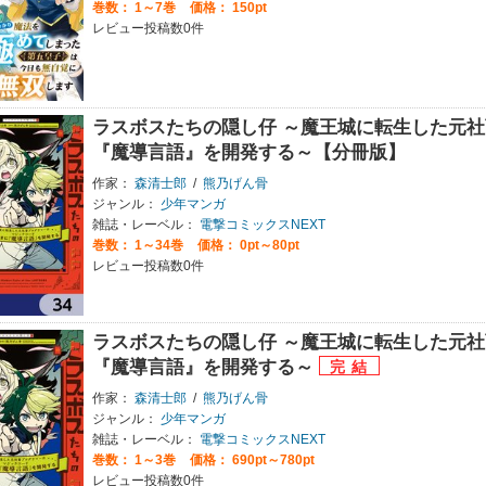
巻数：
1～7巻
価格： 150pt
レビュー投稿数0件
ラスボスたちの隠し仔 ～魔王城に転生した元
『魔導言語』を開発する～【分冊版】
作家：
森清士郎
/
熊乃げん骨
ジャンル：
少年マンガ
雑誌・レーベル：
電撃コミックスNEXT
巻数：
1～34巻
価格： 0pt～80pt
レビュー投稿数0件
ラスボスたちの隠し仔 ～魔王城に転生した元
『魔導言語』を開発する～
作家：
森清士郎
/
熊乃げん骨
ジャンル：
少年マンガ
雑誌・レーベル：
電撃コミックスNEXT
巻数：
1～3巻
価格： 690pt～780pt
レビュー投稿数0件