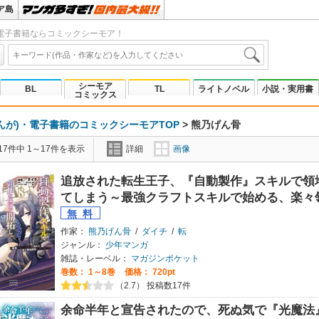
ア島
電子書籍ならコミックシーモア！
シーモア
BL
TL
ライトノベル
小説・実用書
コミックス
んが)・電子書籍のコミックシーモアTOP
>
熊乃げん骨
7件中 1～17件を表示
詳細
画像
追放された転生王子、『自動製作』スキルで領
てしまう～最強クラフトスキルで始める、楽々
作家：
熊乃げん骨
/
ダイチ
/
転
ジャンル：
少年マンガ
雑誌・レーベル：
マガジンポケット
巻数：
1～8巻
価格： 720pt
（2.7） 投稿数17件
余命半年と宣告されたので、死ぬ気で『光魔法