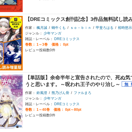
【DREコミックス創刊記念】3作品無料試し読
作家：
楓月誠
/
蝸牛くも
/
ｓｏ－ｂｉｎ
/
甲斐ろはる
/
裕時悠示
ジャンル：
少年マンガ
雑誌・レーベル：
DREコミックス
巻数：
1～3巻
価格： 0pt
レビュー投稿数0件
【単話版】余命半年と宣告されたので、死ぬ気
うと思います。～呪われ王子のやり治し～
作家：
鈴風澄
/
熊乃げん骨
/
ファルまろ
ジャンル：
少年マンガ
雑誌・レーベル：
DREコミックス
巻数：
1～40巻
価格： 0pt～80pt
レビュー投稿数0件