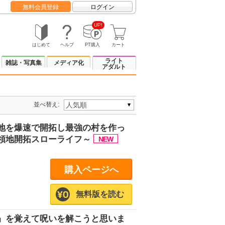
無料会員登録
ログイン
UP!
はじめて
ヘルプ
PT購入
カート
ライト
雑誌・写真集
メディア化
アダルト
並べ替え:
地を爆速で開拓し最強の村を作っ
領地開拓スローライフ～
購入ページへ
無料版を読む
』を覚えて呪いを解こうと思いま