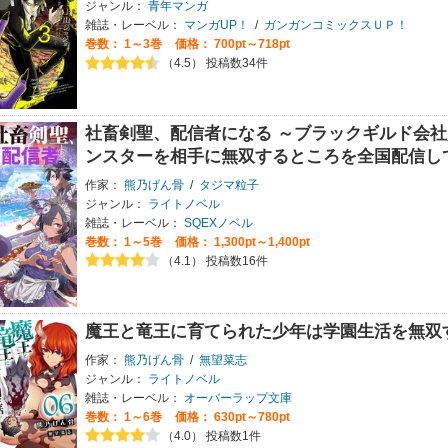
ジャンル：
青年マンガ
雑誌・レーベル：
マンガUP！
/
ガンガンコミックスＵＰ！
巻数：
1～3巻
価格： 700pt～718pt
（4.5） 投稿数34件
社畜剣聖、配信者になる ～ブラックギルド会社
ンスターを相手に無双するところを全国配信し
作家：
熊乃げん骨
/
タジマ粒子
ジャンル：
ライトノベル
雑誌・レーベル：
SQEXノベル
巻数：
1～5巻
価格： 1,300pt～1,400pt
（4.1） 投稿数16件
魔王と竜王に育てられた少年は学園生活を無双
作家：
熊乃げん骨
/
無望菜志
ジャンル：
ライトノベル
雑誌・レーベル：
オーバーラップ文庫
巻数：
1～6巻
価格： 630pt～780pt
（4.0） 投稿数1件