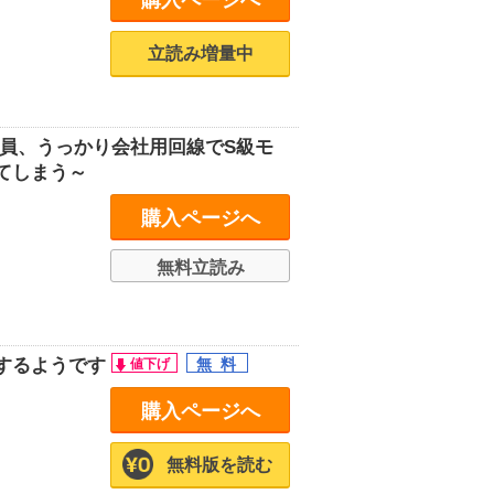
立読み増量中
員、うっかり会社用回線でS級モ
てしまう～
購入ページへ
無料立読み
するようです
購入ページへ
無料版を読む