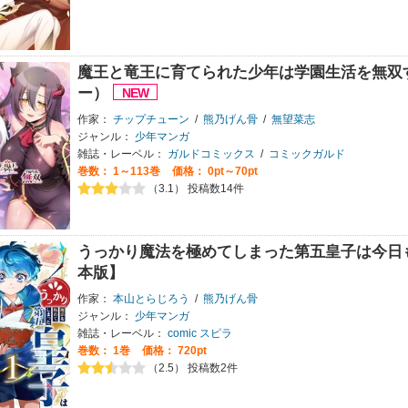
魔王と竜王に育てられた少年は学園生活を無双
ー）
作家：
チップチューン
/
熊乃げん骨
/
無望菜志
ジャンル：
少年マンガ
雑誌・レーベル：
ガルドコミックス
/
コミックガルド
巻数：
1～113巻
価格： 0pt～70pt
（3.1） 投稿数14件
うっかり魔法を極めてしまった第五皇子は今日
本版】
作家：
本山とらじろう
/
熊乃げん骨
ジャンル：
少年マンガ
雑誌・レーベル：
comic スピラ
巻数：
1巻
価格： 720pt
（2.5） 投稿数2件