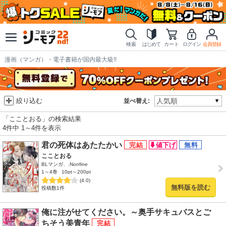
検索
はじめて
カート
ログイン
会員登録
漫画（マンガ）・電子書籍が国内最大級!!
絞り込む
並べ替え:
「こことおる」の検索結果
4件中 1～4件を表示
君の死体はあたたかい
こことおる
BLマンガ、.Nonfine
1～4巻
10pt～200pt
(4.0)
無料版を読む
投稿数1件
俺に注がせてください。～奥手サキュバスとご
ちそう美青年