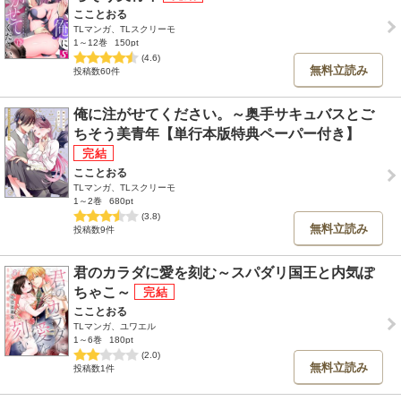
こことおる
TLマンガ、TLスクリーモ
1～12巻
150pt
(4.6)
無料立読み
投稿数60件
俺に注がせてください。～奥手サキュバスとご
ちそう美青年【単行本版特典ペーパー付き】
こことおる
TLマンガ、TLスクリーモ
1～2巻
680pt
(3.8)
無料立読み
投稿数9件
君のカラダに愛を刻む～スパダリ国王と内気ぽ
ちゃこ～
こことおる
TLマンガ、ユワエル
1～6巻
180pt
(2.0)
無料立読み
投稿数1件