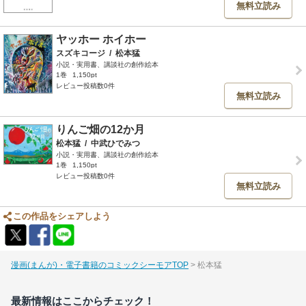
無料立読み
ヤッホー ホイホー
スズキコージ
/
松本猛
小説・実用書、講談社の創作絵本
1巻
1,150pt
レビュー投稿数0件
無料立読み
りんご畑の12か月
松本猛
/
中武ひでみつ
小説・実用書、講談社の創作絵本
1巻
1,150pt
レビュー投稿数0件
無料立読み
この作品をシェアしよう
漫画(まんが)・電子書籍のコミックシーモアTOP
松本猛
最新情報はここからチェック！