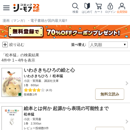
検索
はじめて
カート
ログイン
会員登録
漫画（マンガ）・電子書籍が国内最大級!!
絞り込む
並べ替え:
「松本猛」の検索結果
4件中 1～4件を表示
いわさきちひろの絵と心
いわさきちひろ
/
松本猛
小説・実用書、講談社文庫
1巻
600pt
(4.0)
無料立読み
投稿数1件
絵本とは何か 起源から表現の可能性まで
松本猛
小説・実用書
1巻
2,500pt
レビュー投稿数0件