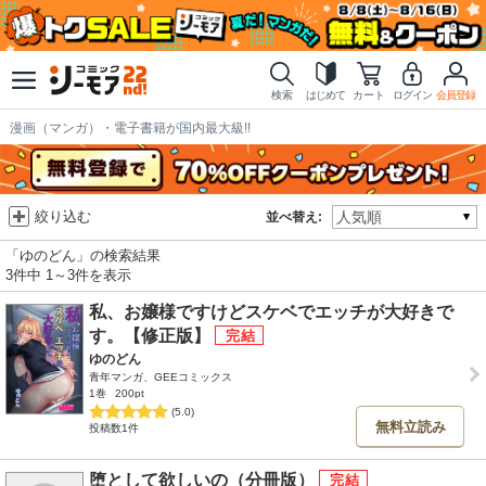
検索
はじめて
カート
ログイン
会員登録
漫画（マンガ）・電子書籍が国内最大級!!
絞り込む
並べ替え:
「ゆのどん」の検索結果
3件中 1～3件を表示
私、お嬢様ですけどスケベでエッチが大好きで
す。【修正版】
ゆのどん
青年マンガ、GEEコミックス
1巻
200pt
(5.0)
無料立読み
投稿数1件
堕として欲しいの（分冊版）