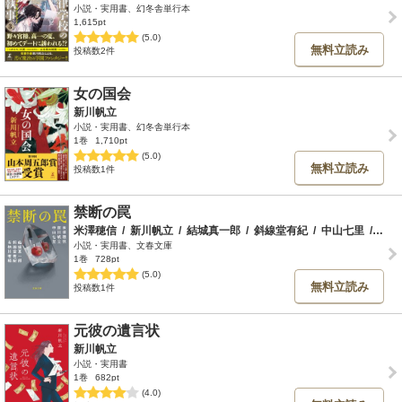
小説・実用書、幻冬舎単行本
1,615pt
(5.0)
無料立読み
投稿数2件
女の国会
新川帆立
小説・実用書、幻冬舎単行本
1巻
1,710pt
(5.0)
無料立読み
投稿数1件
禁断の罠
米澤穂信
/
新川帆立
/
結城真一郎
/
斜線堂有紀
/
中山七里
/
有栖
小説・実用書、文春文庫
1巻
728pt
(5.0)
無料立読み
投稿数1件
元彼の遺言状
新川帆立
小説・実用書
1巻
682pt
(4.0)