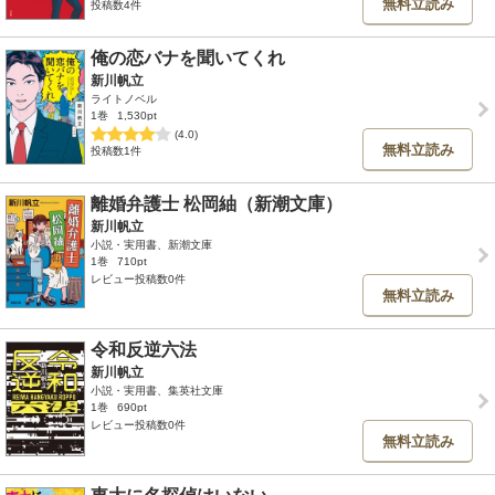
無料立読み
投稿数4件
俺の恋バナを聞いてくれ
新川帆立
ライトノベル
1巻
1,530pt
(4.0)
無料立読み
投稿数1件
離婚弁護士 松岡紬（新潮文庫）
新川帆立
小説・実用書、新潮文庫
1巻
710pt
レビュー投稿数0件
無料立読み
令和反逆六法
新川帆立
小説・実用書、集英社文庫
1巻
690pt
レビュー投稿数0件
無料立読み