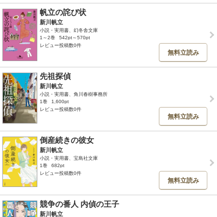
帆立の詫び状
新川帆立
小説・実用書、幻冬舎文庫
1～2巻
542pt～570pt
レビュー投稿数0件
無料立読み
先祖探偵
新川帆立
小説・実用書、角川春樹事務所
1巻
1,600pt
レビュー投稿数0件
無料立読み
倒産続きの彼女
新川帆立
小説・実用書、宝島社文庫
1巻
682pt
レビュー投稿数0件
無料立読み
競争の番人 内偵の王子
新川帆立