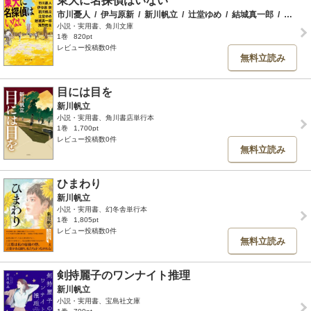
東大に名探偵はいない
市川憂人
/
伊与原新
/
新川帆立
/
辻堂ゆめ
/
結城真一郎
/
浅野皓生
小説・実用書、角川文庫
1巻
820pt
レビュー投稿数0件
無料立読み
目には目を
新川帆立
小説・実用書、角川書店単行本
1巻
1,700pt
レビュー投稿数0件
無料立読み
ひまわり
新川帆立
小説・実用書、幻冬舎単行本
1巻
1,805pt
レビュー投稿数0件
無料立読み
剣持麗子のワンナイト推理
新川帆立
小説・実用書、宝島社文庫