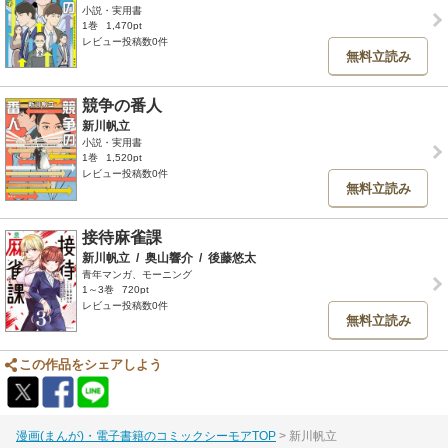
小説・実用書
1巻
1,470pt
レビュー投稿数0件
無料立読み
競争の番人
新川帆立
小説・実用書
1巻
1,520pt
レビュー投稿数0件
無料立読み
接待麻雀課
新川帆立
/
奥山響介
/
後藤悠太
青年マンガ、モーニング
1～3巻
720pt
レビュー投稿数0件
無料立読み
この作品をシェアしよう
漫画(まんが)・電子書籍のコミックシーモアTOP
新川帆立