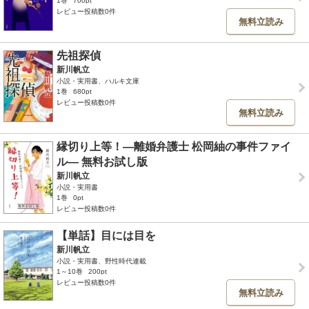
1巻
700pt
レビュー投稿数0件
無料立読み
先祖探偵
新川帆立
小説・実用書、ハルキ文庫
1巻
680pt
レビュー投稿数0件
無料立読み
縁切り上等！―離婚弁護士 松岡紬の事件ファイ
ル― 無料お試し版
新川帆立
小説・実用書
1巻
0pt
レビュー投稿数0件
【単話】目には目を
新川帆立
小説・実用書、野性時代連載
1～10巻
200pt
レビュー投稿数0件
無料立読み