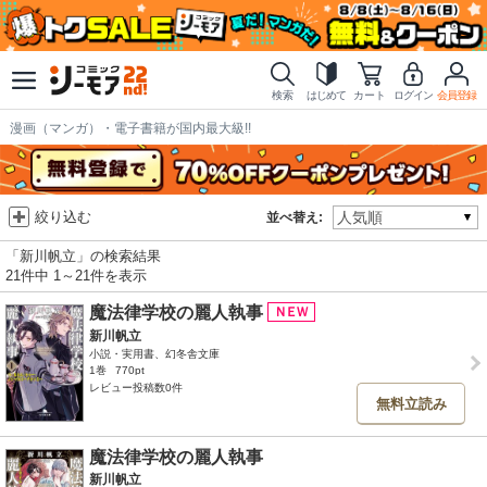
検索
はじめて
カート
ログイン
会員登録
漫画（マンガ）・電子書籍が国内最大級!!
絞り込む
並べ替え:
「新川帆立」の検索結果
21件中 1～21件を表示
魔法律学校の麗人執事
新川帆立
小説・実用書、幻冬舎文庫
1巻
770pt
レビュー投稿数0件
無料立読み
魔法律学校の麗人執事
新川帆立