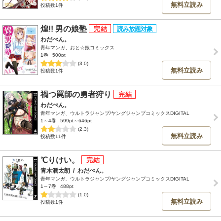
無料立読み
投稿数1件
煌!! 男の娘塾
わだぺん。
青年マンガ、おと☆娘コミックス
1巻
500pt
(3.0)
無料立読み
投稿数1件
禍つ罠師の勇者狩り
わだぺん。
青年マンガ、ウルトラジャンプ/ヤングジャンプコミックスDIGITAL
1～4巻
599pt～646pt
(2.3)
無料立読み
投稿数11件
℃りけい。
青木潤太朗
/
わだぺん。
青年マンガ、ウルトラジャンプ/ヤングジャンプコミックスDIGITAL
1～7巻
488pt
(1.0)
無料立読み
投稿数1件