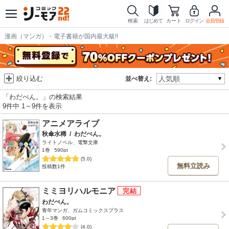
検索
はじめて
カート
ログイン
会員登録
漫画（マンガ）・電子書籍が国内最大級!!
絞り込む
並べ替え:
「わだぺん。」の検索結果
9件中 1～9件を表示
アニメアライブ
秋傘水稀
/
わだぺん。
ライトノベル、電撃文庫
1巻
590pt
(5.0)
無料立読み
投稿数1件
ミミヨリハルモニア
わだぺん。
青年マンガ、ガムコミックスプラス
1～3巻
600pt
(4.0)