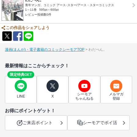
青年マンガ、コミック アース･スター/アース・スターコミックス
1～11巻
595pt～600pt
レビュー投稿数0件
この作品をシェアしよう
漫画(まんが)・電子書籍のコミックシーモアTOP
わだぺん。
最新情報はここからチェック！
限定特典GET
シーモア
メルマガ
LINE
X
ちゃんねる
登録
お得にポイントゲット！
ご来店ポイント
シーモアでポイ活