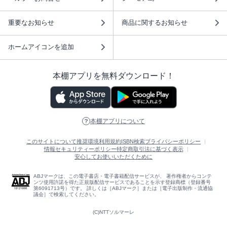
重要なお知らせ
商品に関するお知らせ
ホームアイコンを追加
本棚アプリを無料ダウンロード！
本棚アプリについて
このサイトについて
推奨環境
利用規約
ISBN検索
プライバシーポリシー
情報セキュリティーポリシー
特定商取引法に基づく表示
安心してお使いいただくために
ABJマークは、この電子書店・電子書籍配信サービスが、 著作権者からコンテ
ンツ使用許諾を得た正規版配信サービスであることを示す登録商標（登録番号
第6091713号）です。 詳しくは［ABJマーク］または［電子出版制作・流通協
議会］で検索してください。
(C)NTTソルマーレ