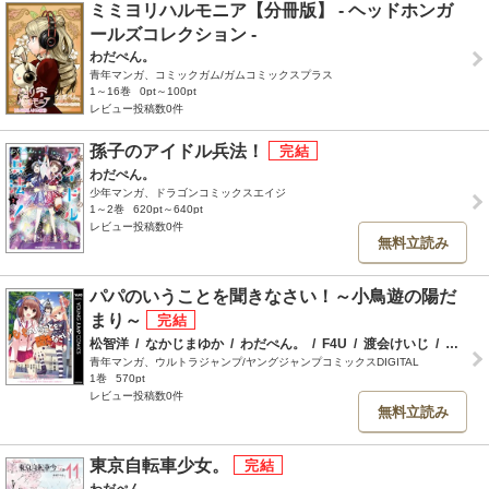
ミミヨリハルモニア【分冊版】 - ヘッドホンガ
ールズコレクション -
わだぺん。
青年マンガ、コミックガム/ガムコミックスプラス
1～16巻
0pt～100pt
レビュー投稿数0件
孫子のアイドル兵法！
わだぺん。
少年マンガ、ドラゴンコミックスエイジ
1～2巻
620pt～640pt
レビュー投稿数0件
無料立読み
パパのいうことを聞きなさい！～小鳥遊の陽だ
まり～
松智洋
/
なかじまゆか
/
わだぺん。
/
F4U
/
渡会けいじ
/
東雲龍
青年マンガ、ウルトラジャンプ/ヤングジャンプコミックスDIGITAL
1巻
570pt
レビュー投稿数0件
無料立読み
東京自転車少女。
わだぺん。